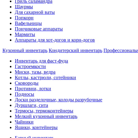
Гриль саламандра
Шаурмы
Для сахарной ваты
Попкорн
Вафельницы
Пончиковые аппараты
Мармиты
Аппараты для хот-догов и корн-догов
Кухонный инвентарь
Кондитерский инвентарь
Профессиональ
Инвентарь для фаст-фуда
Гастроемкости
Миски, тазы, ведра
Котлы, кастрюли, сотейники
Сковороды
Противни, лотки
Подносы
Доски разделочные, колоды разрубочные
Дуршлаги, сита
Термосы, термоконтейнеры
Мелкий кухонный инвентарь
Чайники
Ящики, контейнеры
Барный инвентарь