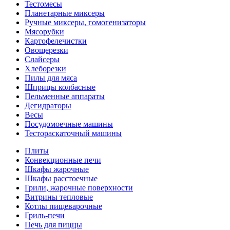
Тестомесы
Планетарные миксеры
Ручные миксеры, гомогенизаторы
Мясорубки
Картофелечистки
Овощерезки
Слайсеры
Хлеборезки
Пилы для мяса
Шприцы колбасные
Пельменные аппараты
Дегидраторы
Весы
Посудомоечные машины
Тестораскаточный машины
Плиты
Конвекционные печи
Шкафы жарочные
Шкафы расстоечные
Грили, жарочные поверхности
Витрины тепловые
Котлы пищеварочные
Гриль-печи
Печь для пиццы