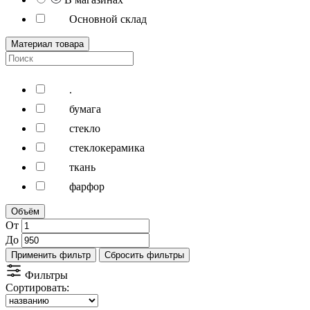
Основной склад
Материал товара
.
бумага
стекло
стеклокерамика
ткань
фарфор
Объём
От
До
Применить фильтр
Сбросить фильтры
Фильтры
Сортировать: