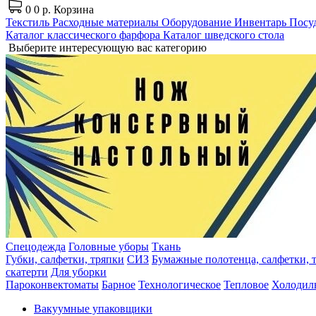
0
0 р.
Корзина
Текстиль
Расходные материалы
Оборудование
Инвентарь
Посуд
Каталог классического фарфора
Каталог шведского стола
Выберите интересующую вас категорию
Спецодежда
Головные уборы
Ткань
Губки, салфетки, тряпки
СИЗ
Бумажные полотенца, салфетки, т
скатерти
Для уборки
Пароконвектоматы
Барное
Технологическое
Тепловое
Холодил
Вакуумные упаковщики