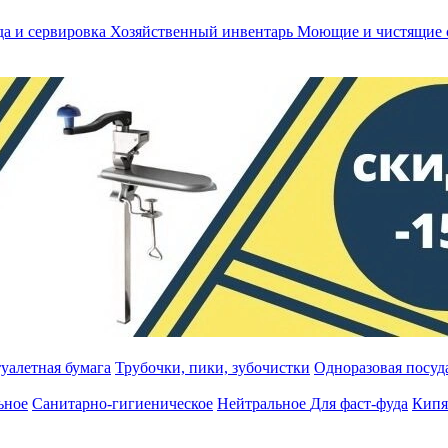
а и сервировка
Хозяйственный инвентарь
Моющие и чистящие 
уалетная бумага
Трубочки, пики, зубочистки
Одноразовая посуда
ьное
Санитарно-гигиеническое
Нейтральное
Для фаст-фуда
Кипя