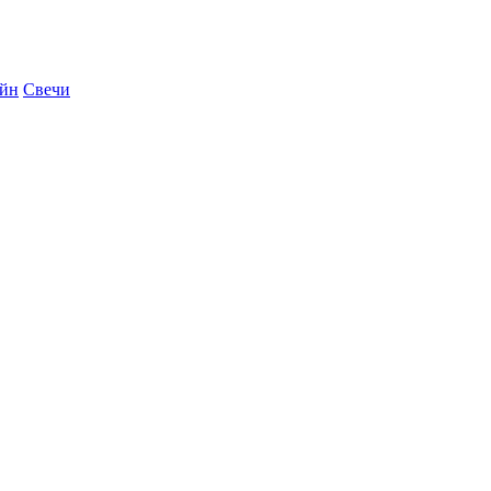
айн
Свечи