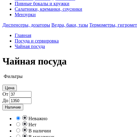
Пивные бокалы и кружки
Салатники, креманки, соусники
Мензурки
Диспенсеры, дозаторы
Ведра, баки, тазы
Термометры, гигроме
Главная
Посуда и сервировка
Чайная посуда
Чайная посуда
Фильтры
Цена
От
До
Наличие
Неважно
Нет
В наличии
В магазинах