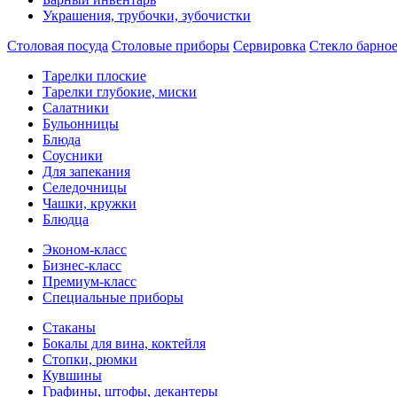
Украшения, трубочки, зубочистки
Столовая посуда
Столовые приборы
Сервировка
Стекло барно
Тарелки плоские
Тарелки глубокие, миски
Салатники
Бульонницы
Блюда
Соусники
Для запекания
Селедочницы
Чашки, кружки
Блюдца
Эконом-класс
Бизнес-класс
Премиум-класс
Специальные приборы
Стаканы
Бокалы для вина, коктейля
Стопки, рюмки
Кувшины
Графины, штофы, декантеры