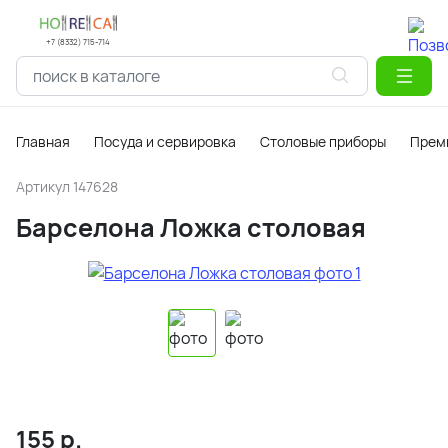
+7 (8332) 715-714
Главная
Посуда и сервировка
Столовые приборы
Прем
Артикул
147628
Барселона Ложка столовая
155
р.