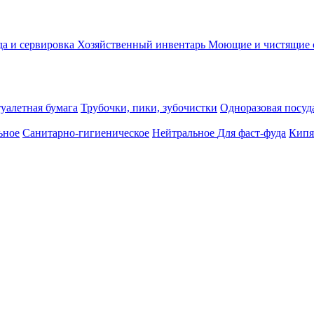
а и сервировка
Хозяйственный инвентарь
Моющие и чистящие 
уалетная бумага
Трубочки, пики, зубочистки
Одноразовая посуда
ьное
Санитарно-гигиеническое
Нейтральное
Для фаст-фуда
Кипя