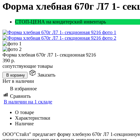
Форма хлебная 670г Л7 1- сек
СТОП-ЦЕНА на кондитерский инвентарь
Форма хлебная 670г Л7 1- секционная 9216
390
р.
сопутствующие товары
Заказать
В корзину
Нет в наличии
В избранное
Сравнить
В наличии на 1 складе
О товаре
Характеристики
Наличие
ООО"Стайл" предлагает форму хлебную 670г Л7 1-секционную
изготавливаются литьем в кокиль методом выдавливания.