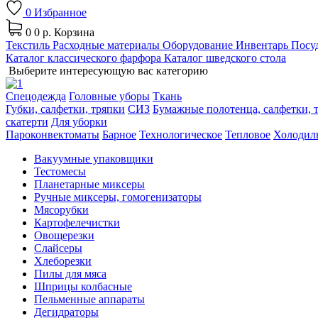
0
Избранное
0
0 р.
Корзина
Текстиль
Расходные материалы
Оборудование
Инвентарь
Посуд
Каталог классического фарфора
Каталог шведского стола
Выберите интересующую вас категорию
Спецодежда
Головные уборы
Ткань
Губки, салфетки, тряпки
СИЗ
Бумажные полотенца, салфетки, т
скатерти
Для уборки
Пароконвектоматы
Барное
Технологическое
Тепловое
Холодил
Вакуумные упаковщики
Тестомесы
Планетарные миксеры
Ручные миксеры, гомогенизаторы
Мясорубки
Картофелечистки
Овощерезки
Слайсеры
Хлеборезки
Пилы для мяса
Шприцы колбасные
Пельменные аппараты
Дегидраторы