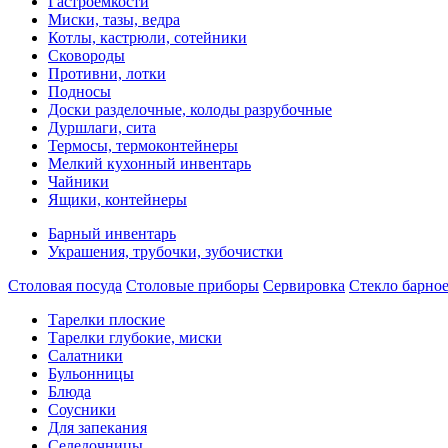
Гастроемкости
Миски, тазы, ведра
Котлы, кастрюли, сотейники
Сковороды
Противни, лотки
Подносы
Доски разделочные, колоды разрубочные
Дуршлаги, сита
Термосы, термоконтейнеры
Мелкий кухонный инвентарь
Чайники
Ящики, контейнеры
Барный инвентарь
Украшения, трубочки, зубочистки
Столовая посуда
Столовые приборы
Сервировка
Стекло барно
Тарелки плоские
Тарелки глубокие, миски
Салатники
Бульонницы
Блюда
Соусники
Для запекания
Селедочницы