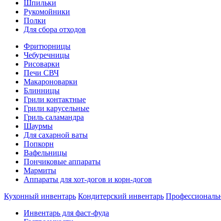
Шпильки
Рукомойники
Полки
Для сбора отходов
Фритюрницы
Чебуречницы
Рисоварки
Печи СВЧ
Макароноварки
Блинницы
Грили контактные
Грили карусельные
Гриль саламандра
Шаурмы
Для сахарной ваты
Попкорн
Вафельницы
Пончиковые аппараты
Мармиты
Аппараты для хот-догов и корн-догов
Кухонный инвентарь
Кондитерский инвентарь
Профессиональ
Инвентарь для фаст-фуда