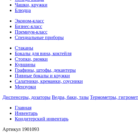
Чашки, кружки
Блюдца
Эконом-класс
Бизнес-класс
Премиум-класс
Специальные приборы
Стаканы
Бокалы для вина, коктейля
Стопки, рюмки
Кувшины
Графины, штофы, декантеры
Пивные бокалы и кружки
Салатники, креманки, соусники
Мензурки
Диспенсеры, дозаторы
Ведра, баки, тазы
Термометры, гигроме
Главная
Инвентарь
Кондитерский инвентарь
Артикул
1901093