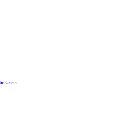
айн
Свечи