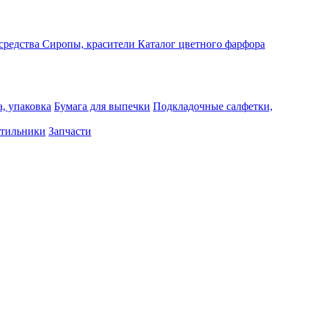
средства
Сиропы, красители
Каталог цветного фарфора
, упаковка
Бумага для выпечки
Подкладочные салфетки,
тильники
Запчасти