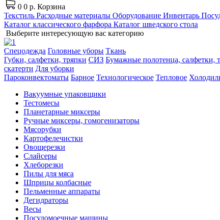
0
0 р.
Корзина
Текстиль
Расходные материалы
Оборудование
Инвентарь
Посуд
Каталог классического фарфора
Каталог шведского стола
Выберите интересующую вас категорию
Спецодежда
Головные уборы
Ткань
Губки, салфетки, тряпки
СИЗ
Бумажные полотенца, салфетки, т
скатерти
Для уборки
Пароконвектоматы
Барное
Технологическое
Тепловое
Холодил
Вакуумные упаковщики
Тестомесы
Планетарные миксеры
Ручные миксеры, гомогенизаторы
Мясорубки
Картофелечистки
Овощерезки
Слайсеры
Хлеборезки
Пилы для мяса
Шприцы колбасные
Пельменные аппараты
Дегидраторы
Весы
Посудомоечные машины