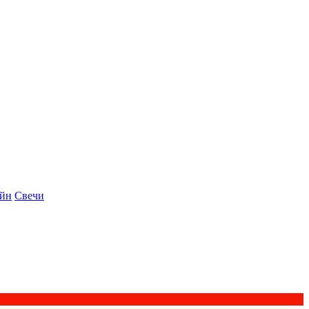
айн
Свечи