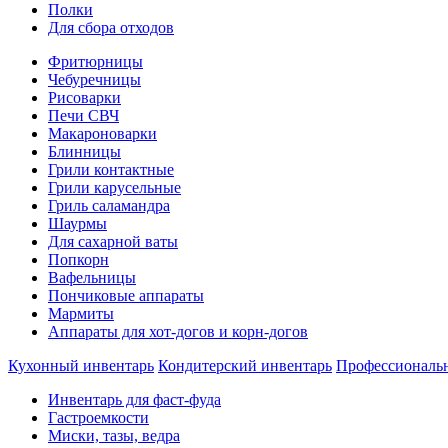
Полки
Для сбора отходов
Фритюрницы
Чебуречницы
Рисоварки
Печи СВЧ
Макароноварки
Блинницы
Грили контактные
Грили карусельные
Гриль саламандра
Шаурмы
Для сахарной ваты
Попкорн
Вафельницы
Пончиковые аппараты
Мармиты
Аппараты для хот-догов и корн-догов
Кухонный инвентарь
Кондитерский инвентарь
Профессиональ
Инвентарь для фаст-фуда
Гастроемкости
Миски, тазы, ведра