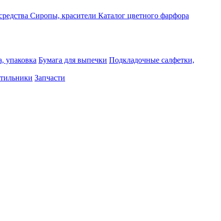
средства
Сиропы, красители
Каталог цветного фарфора
, упаковка
Бумага для выпечки
Подкладочные салфетки,
тильники
Запчасти