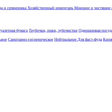
а и сервировка
Хозяйственный инвентарь
Моющие и чистящие 
уалетная бумага
Трубочки, пики, зубочистки
Одноразовая посуда
ьное
Санитарно-гигиеническое
Нейтральное
Для фаст-фуда
Кипя