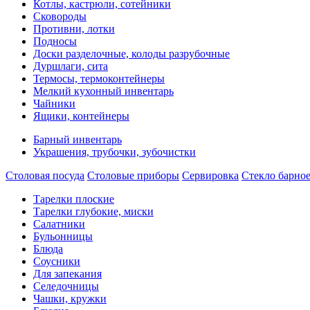
Котлы, кастрюли, сотейники
Сковороды
Противни, лотки
Подносы
Доски разделочные, колоды разрубочные
Дуршлаги, сита
Термосы, термоконтейнеры
Мелкий кухонный инвентарь
Чайники
Ящики, контейнеры
Барный инвентарь
Украшения, трубочки, зубочистки
Столовая посуда
Столовые приборы
Сервировка
Стекло барно
Тарелки плоские
Тарелки глубокие, миски
Салатники
Бульонницы
Блюда
Соусники
Для запекания
Селедочницы
Чашки, кружки