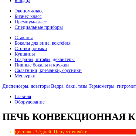
Блюдца
Эконом-класс
Бизнес-класс
Премиум-класс
Специальные приборы
Стаканы
Бокалы для вина, коктейля
Стопки, рюмки
Кувшины
Графины, штофы, декантеры
Пивные бокалы и кружки
Салатники, креманки, соусники
Мензурки
Диспенсеры, дозаторы
Ведра, баки, тазы
Термометры, гигроме
Главная
Оборудование
ПЕЧЬ КОНВЕКЦИОННАЯ КЭП-
Доставка 3-7дней. Цену уточняйте