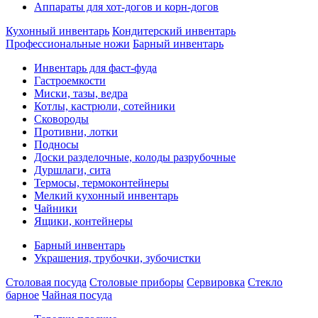
Аппараты для хот-догов и корн-догов
Кухонный инвентарь
Кондитерский инвентарь
Профессиональные ножи
Барный инвентарь
Инвентарь для фаст-фуда
Гастроемкости
Миски, тазы, ведра
Котлы, кастрюли, сотейники
Сковороды
Противни, лотки
Подносы
Доски разделочные, колоды разрубочные
Дуршлаги, сита
Термосы, термоконтейнеры
Мелкий кухонный инвентарь
Чайники
Ящики, контейнеры
Барный инвентарь
Украшения, трубочки, зубочистки
Столовая посуда
Столовые приборы
Сервировка
Стекло
барное
Чайная посуда