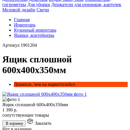
гигрометры
Для уборки
Держатели для ценников, карточек
Меловой дизайн
Свечи
Главная
Инвентарь
Кухонный инвентарь
Ящики, контейнеры
Артикул
1901204
Ящик сплошной
600х400х350мм
Дешевле, чем на маркетплейсе
Ящик сплошной 600х400х350мм
1 390
р.
сопутствующие товары
Заказать
В корзину
Нет в наличии