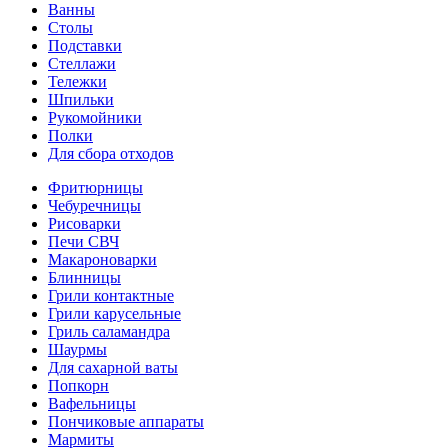
Ванны
Столы
Подставки
Стеллажи
Тележки
Шпильки
Рукомойники
Полки
Для сбора отходов
Фритюрницы
Чебуречницы
Рисоварки
Печи СВЧ
Макароноварки
Блинницы
Грили контактные
Грили карусельные
Гриль саламандра
Шаурмы
Для сахарной ваты
Попкорн
Вафельницы
Пончиковые аппараты
Мармиты