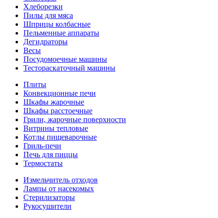
Хлеборезки
Пилы для мяса
Шприцы колбасные
Пельменные аппараты
Дегидраторы
Весы
Посудомоечные машины
Тестораскаточный машины
Плиты
Конвекционные печи
Шкафы жарочные
Шкафы расстоечные
Грили, жарочные поверхности
Витрины тепловые
Котлы пищеварочные
Гриль-печи
Печь для пиццы
Термостаты
Измельчитель отходов
Лампы от насекомых
Стерилизаторы
Рукосушители