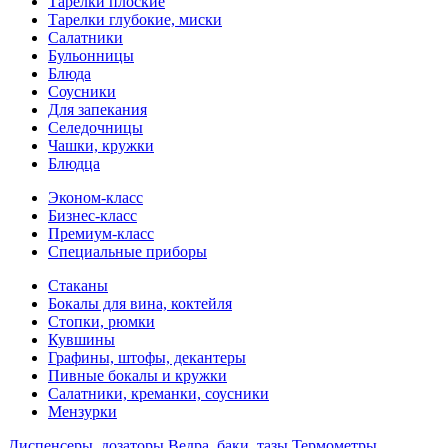
Тарелки плоские
Тарелки глубокие, миски
Салатники
Бульонницы
Блюда
Соусники
Для запекания
Селедочницы
Чашки, кружки
Блюдца
Эконом-класс
Бизнес-класс
Премиум-класс
Специальные приборы
Стаканы
Бокалы для вина, коктейля
Стопки, рюмки
Кувшины
Графины, штофы, декантеры
Пивные бокалы и кружки
Салатники, креманки, соусники
Мензурки
Диспенсеры, дозаторы
Ведра, баки, тазы
Термометры,