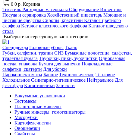
0
0 р.
Корзина
Текстиль
Расходные материалы
Оборудование
Инвентарь
Посуда и сервировка
Хозяйственный инвентарь
Моющие и
чистящие средства
Сиропы, красители
Каталог цветного
фарфора
Каталог классического фарфора
Каталог шведского
стола
Выберите интересующую вас категорию
Спецодежда
Головные уборы
Ткань
Губки, салфетки, тряпки
СИЗ
Бумажные полотенца, салфетки,
туалетная бумага
Трубочки, пики, зубочистки
Одноразовая
посуда, упаковка
Бумага для выпечки
Подкладочные
салфетки, скатерти
Для уборки
Пароконвектоматы
Барное
Технологическое
Тепловое
Холодильное
Санитарно-гигиеническое
Нейтральное
Для
фаст-фуда
Кипятильники
Запчасти
Вакуумные упаковщики
Тестомесы
Планетарные миксеры
Ручные миксеры, гомогенизаторы
Мясорубки
Картофелечистки
Овощерезки
Слайсеры