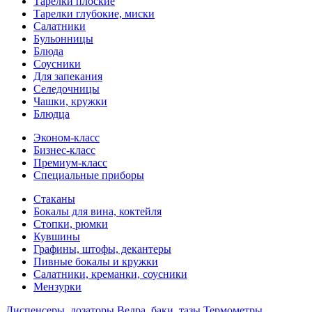
Тарелки плоские
Тарелки глубокие, миски
Салатники
Бульонницы
Блюда
Соусники
Для запекания
Селедочницы
Чашки, кружки
Блюдца
Эконом-класс
Бизнес-класс
Премиум-класс
Специальные приборы
Стаканы
Бокалы для вина, коктейля
Стопки, рюмки
Кувшины
Графины, штофы, декантеры
Пивные бокалы и кружки
Салатники, креманки, соусники
Мензурки
Диспенсеры, дозаторы
Ведра, баки, тазы
Термометры,