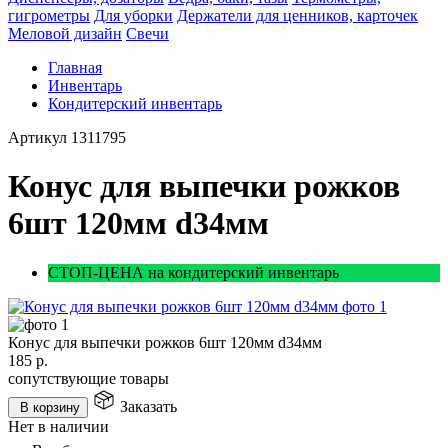
гигрометры
Для уборки
Держатели для ценников, карточек
Меловой дизайн
Свечи
Главная
Инвентарь
Кондитерский инвентарь
Артикул
1311795
Конус для выпечки рожков
6шт 120мм d34мм
СТОП-ЦЕНА на кондитерский инвентарь
Конус для выпечки рожков 6шт 120мм d34мм
185
р.
сопутствующие товары
Заказать
В корзину
Нет в наличии