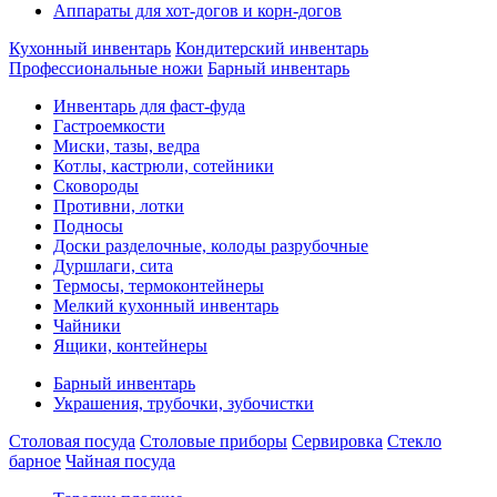
Аппараты для хот-догов и корн-догов
Кухонный инвентарь
Кондитерский инвентарь
Профессиональные ножи
Барный инвентарь
Инвентарь для фаст-фуда
Гастроемкости
Миски, тазы, ведра
Котлы, кастрюли, сотейники
Сковороды
Противни, лотки
Подносы
Доски разделочные, колоды разрубочные
Дуршлаги, сита
Термосы, термоконтейнеры
Мелкий кухонный инвентарь
Чайники
Ящики, контейнеры
Барный инвентарь
Украшения, трубочки, зубочистки
Столовая посуда
Столовые приборы
Сервировка
Стекло
барное
Чайная посуда