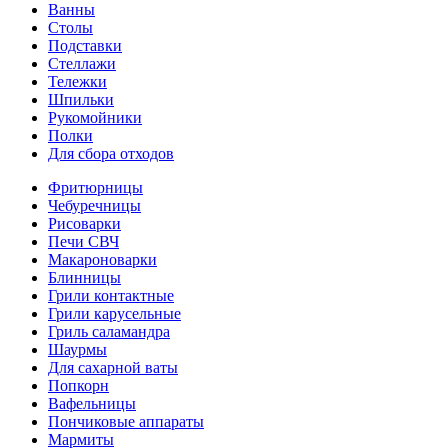
Ванны
Столы
Подставки
Стеллажи
Тележки
Шпильки
Рукомойники
Полки
Для сбора отходов
Фритюрницы
Чебуречницы
Рисоварки
Печи СВЧ
Макароноварки
Блинницы
Грили контактные
Грили карусельные
Гриль саламандра
Шаурмы
Для сахарной ваты
Попкорн
Вафельницы
Пончиковые аппараты
Мармиты