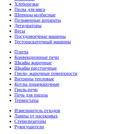
Хлеборезки
Пилы для мяса
Шприцы колбасные
Пельменные аппараты
Дегидраторы
Весы
Посудомоечные машины
Тестораскаточный машины
Плиты
Конвекционные печи
Шкафы жарочные
Шкафы расстоечные
Грили, жарочные поверхности
Витрины тепловые
Котлы пищеварочные
Гриль-печи
Печь для пиццы
Термостаты
Измельчитель отходов
Лампы от насекомых
Стерилизаторы
Рукосушители