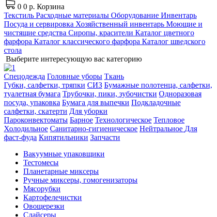
0
0 р.
Корзина
Текстиль
Расходные материалы
Оборудование
Инвентарь
Посуда и сервировка
Хозяйственный инвентарь
Моющие и
чистящие средства
Сиропы, красители
Каталог цветного
фарфора
Каталог классического фарфора
Каталог шведского
стола
Выберите интересующую вас категорию
Спецодежда
Головные уборы
Ткань
Губки, салфетки, тряпки
СИЗ
Бумажные полотенца, салфетки,
туалетная бумага
Трубочки, пики, зубочистки
Одноразовая
посуда, упаковка
Бумага для выпечки
Подкладочные
салфетки, скатерти
Для уборки
Пароконвектоматы
Барное
Технологическое
Тепловое
Холодильное
Санитарно-гигиеническое
Нейтральное
Для
фаст-фуда
Кипятильники
Запчасти
Вакуумные упаковщики
Тестомесы
Планетарные миксеры
Ручные миксеры, гомогенизаторы
Мясорубки
Картофелечистки
Овощерезки
Слайсеры