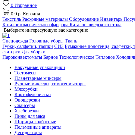
0
Избранное
0
0 р.
Корзина
Текстиль
Расходные материалы
Оборудование
Инвентарь
Посуд
Каталог классического фарфора
Каталог шведского стола
Выберите интересующую вас категорию
Спецодежда
Головные уборы
Ткань
Губки, салфетки, тряпки
СИЗ
Бумажные полотенца, салфетки, т
скатерти
Для уборки
Пароконвектоматы
Барное
Технологическое
Тепловое
Холодил
Вакуумные упаковщики
Тестомесы
Планетарные миксеры
Ручные миксеры, гомогенизаторы
Мясорубки
Картофелечистки
Овощерезки
Слайсеры
Хлеборезки
Пилы для мяса
Шприцы колбасные
Пельменные аппараты
Дегидраторы