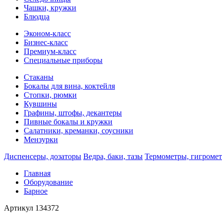
Чашки, кружки
Блюдца
Эконом-класс
Бизнес-класс
Премиум-класс
Специальные приборы
Стаканы
Бокалы для вина, коктейля
Стопки, рюмки
Кувшины
Графины, штофы, декантеры
Пивные бокалы и кружки
Салатники, креманки, соусники
Мензурки
Диспенсеры, дозаторы
Ведра, баки, тазы
Термометры, гигроме
Главная
Оборудование
Барное
Артикул
134372