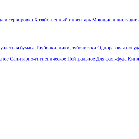
а и сервировка
Хозяйственный инвентарь
Моющие и чистящие 
уалетная бумага
Трубочки, пики, зубочистки
Одноразовая посуда
ьное
Санитарно-гигиеническое
Нейтральное
Для фаст-фуда
Кипя