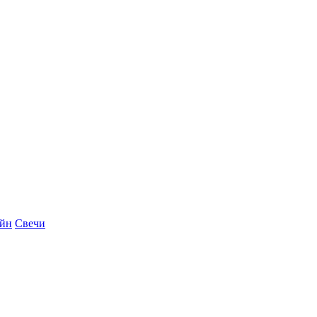
айн
Свечи