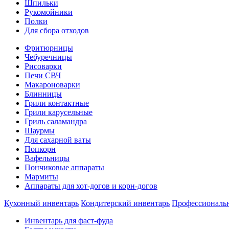
Шпильки
Рукомойники
Полки
Для сбора отходов
Фритюрницы
Чебуречницы
Рисоварки
Печи СВЧ
Макароноварки
Блинницы
Грили контактные
Грили карусельные
Гриль саламандра
Шаурмы
Для сахарной ваты
Попкорн
Вафельницы
Пончиковые аппараты
Мармиты
Аппараты для хот-догов и корн-догов
Кухонный инвентарь
Кондитерский инвентарь
Профессиональ
Инвентарь для фаст-фуда