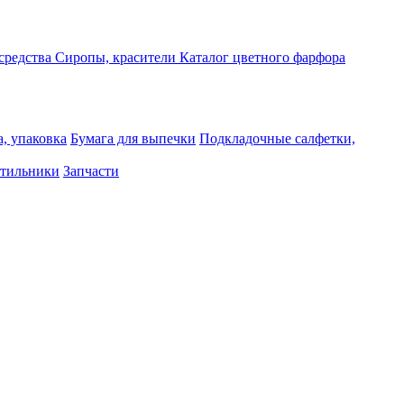
средства
Сиропы, красители
Каталог цветного фарфора
, упаковка
Бумага для выпечки
Подкладочные салфетки,
тильники
Запчасти