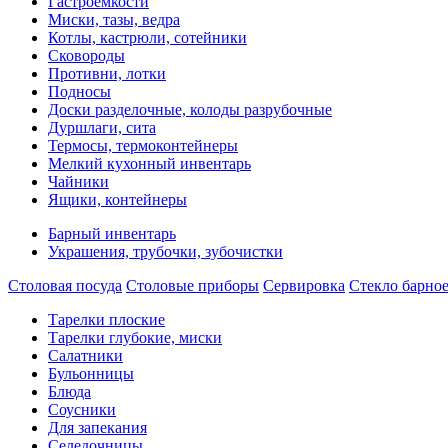
Гастроемкости
Миски, тазы, ведра
Котлы, кастрюли, сотейники
Сковороды
Противни, лотки
Подносы
Доски разделочные, колоды разрубочные
Дуршлаги, сита
Термосы, термоконтейнеры
Мелкий кухонный инвентарь
Чайники
Ящики, контейнеры
Барный инвентарь
Украшения, трубочки, зубочистки
Столовая посуда
Столовые приборы
Сервировка
Стекло барно
Тарелки плоские
Тарелки глубокие, миски
Салатники
Бульонницы
Блюда
Соусники
Для запекания
Селедочницы