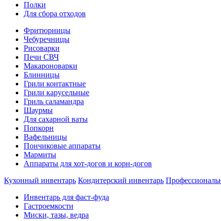
Полки
Для сбора отходов
Фритюрницы
Чебуречницы
Рисоварки
Печи СВЧ
Макароноварки
Блинницы
Грили контактные
Грили карусельные
Гриль саламандра
Шаурмы
Для сахарной ваты
Попкорн
Вафельницы
Пончиковые аппараты
Мармиты
Аппараты для хот-догов и корн-догов
Кухонный инвентарь
Кондитерский инвентарь
Профессиональ
Инвентарь для фаст-фуда
Гастроемкости
Миски, тазы, ведра