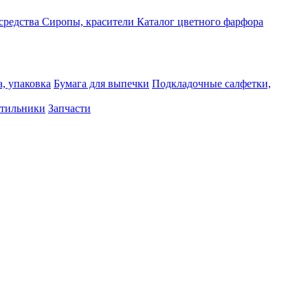
средства
Сиропы, красители
Каталог цветного фарфора
, упаковка
Бумага для выпечки
Подкладочные салфетки,
тильники
Запчасти