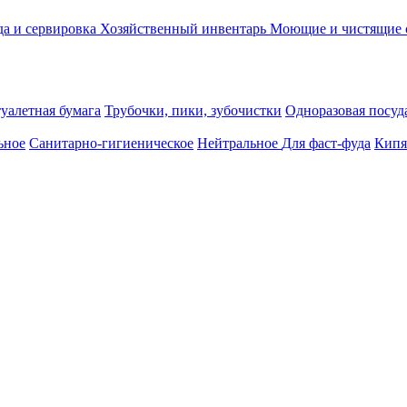
а и сервировка
Хозяйственный инвентарь
Моющие и чистящие 
уалетная бумага
Трубочки, пики, зубочистки
Одноразовая посуда
ьное
Санитарно-гигиеническое
Нейтральное
Для фаст-фуда
Кипя