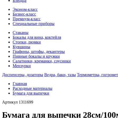
Блюдца
Эконом-класс
Бизнес-класс
Премиум-класс
Специальные приборы
Стаканы
Бокалы для вина, коктейля
Стопки, рюмки
Кувшины
Графины, штофы, декантеры
Пивные бокалы и кружки
Салатники, креманки, соусники
Мензурки
Диспенсеры, дозаторы
Ведра, баки, тазы
Термометры, гигроме
Главная
Расходные материалы
Бумага для выпечки
Артикул
1311699
Бумага для выпечки 28см/100