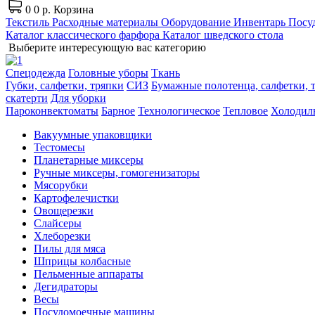
0
0 р.
Корзина
Текстиль
Расходные материалы
Оборудование
Инвентарь
Посуд
Каталог классического фарфора
Каталог шведского стола
Выберите интересующую вас категорию
Спецодежда
Головные уборы
Ткань
Губки, салфетки, тряпки
СИЗ
Бумажные полотенца, салфетки, т
скатерти
Для уборки
Пароконвектоматы
Барное
Технологическое
Тепловое
Холодил
Вакуумные упаковщики
Тестомесы
Планетарные миксеры
Ручные миксеры, гомогенизаторы
Мясорубки
Картофелечистки
Овощерезки
Слайсеры
Хлеборезки
Пилы для мяса
Шприцы колбасные
Пельменные аппараты
Дегидраторы
Весы
Посудомоечные машины