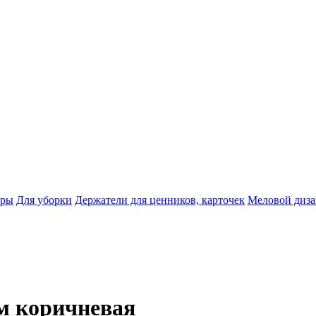
тры
Для уборки
Держатели для ценников, карточек
Меловой диз
м коричневая