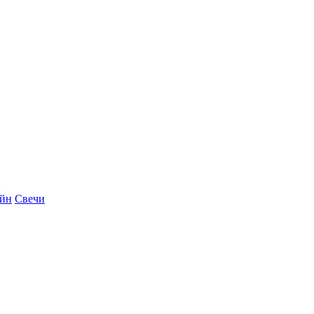
айн
Свечи