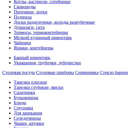
Котлы, кастрюли, сотейники
Сковороды
Противни, лотки
Подносы
Доски разделочные, колоды разрубочные
Дуршлаги, сита
Термосы, термоконтейнеры
Мелкий кухонный инвентарь
Чайники
Ящики, контейнеры
Барный инвентарь
Украшения, трубочки, зубочистки
Столовая посуда
Столовые приборы
Сервировка
Стекло барно
Тарелки плоские
Тарелки глубокие, миски
Салатники
Бульонницы
Блюда
Соусники
Для запекания
Селедочницы
Чашки, кружки