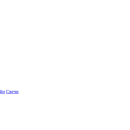
айн
Свечи