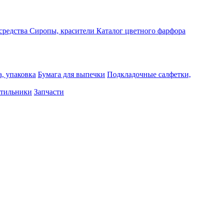
средства
Сиропы, красители
Каталог цветного фарфора
, упаковка
Бумага для выпечки
Подкладочные салфетки,
тильники
Запчасти