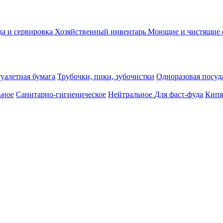
а и сервировка
Хозяйственный инвентарь
Моющие и чистящие 
уалетная бумага
Трубочки, пики, зубочистки
Одноразовая посуда
ьное
Санитарно-гигиеническое
Нейтральное
Для фаст-фуда
Кипя