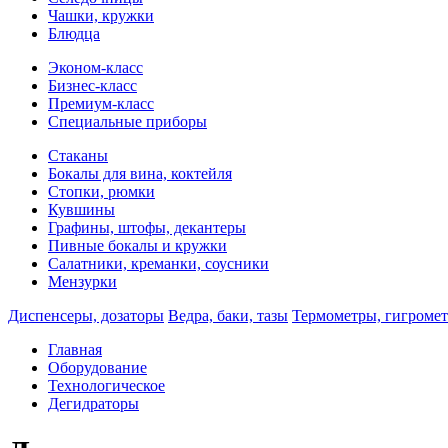
Чашки, кружки
Блюдца
Эконом-класс
Бизнес-класс
Премиум-класс
Специальные приборы
Стаканы
Бокалы для вина, коктейля
Стопки, рюмки
Кувшины
Графины, штофы, декантеры
Пивные бокалы и кружки
Салатники, креманки, соусники
Мензурки
Диспенсеры, дозаторы
Ведра, баки, тазы
Термометры, гигроме
Главная
Оборудование
Технологическое
Дегидраторы