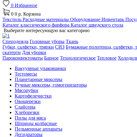
0
Избранное
0
0 р.
Корзина
Текстиль
Расходные материалы
Оборудование
Инвентарь
Посуд
Каталог классического фарфора
Каталог шведского стола
Выберите интересующую вас категорию
Спецодежда
Головные уборы
Ткань
Губки, салфетки, тряпки
СИЗ
Бумажные полотенца, салфетки, т
скатерти
Для уборки
Пароконвектоматы
Барное
Технологическое
Тепловое
Холодил
Вакуумные упаковщики
Тестомесы
Планетарные миксеры
Ручные миксеры, гомогенизаторы
Мясорубки
Картофелечистки
Овощерезки
Слайсеры
Хлеборезки
Пилы для мяса
Шприцы колбасные
Пельменные аппараты
Дегидраторы