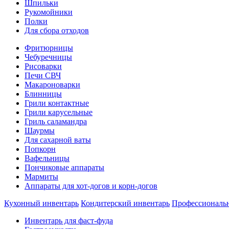
Шпильки
Рукомойники
Полки
Для сбора отходов
Фритюрницы
Чебуречницы
Рисоварки
Печи СВЧ
Макароноварки
Блинницы
Грили контактные
Грили карусельные
Гриль саламандра
Шаурмы
Для сахарной ваты
Попкорн
Вафельницы
Пончиковые аппараты
Мармиты
Аппараты для хот-догов и корн-догов
Кухонный инвентарь
Кондитерский инвентарь
Профессиональ
Инвентарь для фаст-фуда