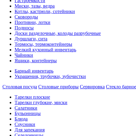
Гастроемкости
Миски, тазы, ведра
Котлы, кастрюли, сотейники
Сковороды
Противни, лотки
Подносы
Доски разделочные, колоды разрубочные
Дуршлаги, сита
Термосы, термоконтейнеры
Мелкий кухонный инвентарь
Чайники
Ящики, контейнеры
Барный инвентарь
Украшения, трубочки, зубочистки
Столовая посуда
Столовые приборы
Сервировка
Стекло барно
Тарелки плоские
Тарелки глубокие, миски
Салатники
Бульонницы
Блюда
Соусники
Для запекания
Селедочницы