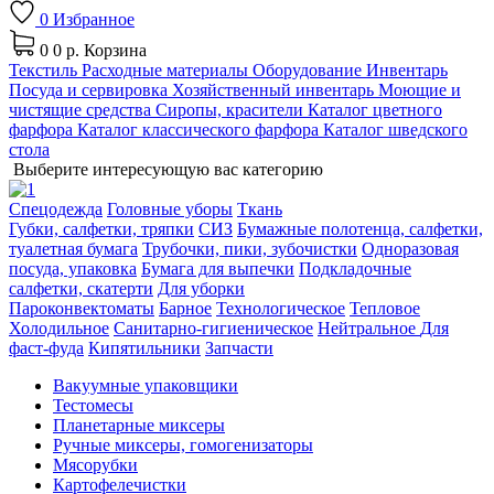
0
Избранное
0
0 р.
Корзина
Текстиль
Расходные материалы
Оборудование
Инвентарь
Посуда и сервировка
Хозяйственный инвентарь
Моющие и
чистящие средства
Сиропы, красители
Каталог цветного
фарфора
Каталог классического фарфора
Каталог шведского
стола
Выберите интересующую вас категорию
Спецодежда
Головные уборы
Ткань
Губки, салфетки, тряпки
СИЗ
Бумажные полотенца, салфетки,
туалетная бумага
Трубочки, пики, зубочистки
Одноразовая
посуда, упаковка
Бумага для выпечки
Подкладочные
салфетки, скатерти
Для уборки
Пароконвектоматы
Барное
Технологическое
Тепловое
Холодильное
Санитарно-гигиеническое
Нейтральное
Для
фаст-фуда
Кипятильники
Запчасти
Вакуумные упаковщики
Тестомесы
Планетарные миксеры
Ручные миксеры, гомогенизаторы
Мясорубки
Картофелечистки