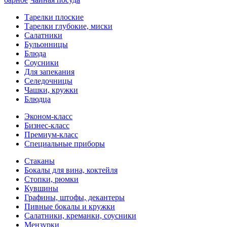
Тарелки плоские
Тарелки глубокие, миски
Салатники
Бульонницы
Блюда
Соусники
Для запекания
Селедочницы
Чашки, кружки
Блюдца
Эконом-класс
Бизнес-класс
Премиум-класс
Специальные приборы
Стаканы
Бокалы для вина, коктейля
Стопки, рюмки
Кувшины
Графины, штофы, декантеры
Пивные бокалы и кружки
Салатники, креманки, соусники
Мензурки