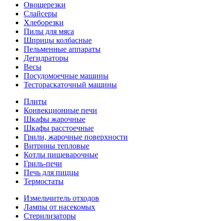
Овощерезки
Слайсеры
Хлеборезки
Пилы для мяса
Шприцы колбасные
Пельменные аппараты
Дегидраторы
Весы
Посудомоечные машины
Тестораскаточный машины
Плиты
Конвекционные печи
Шкафы жарочные
Шкафы расстоечные
Грили, жарочные поверхности
Витрины тепловые
Котлы пищеварочные
Гриль-печи
Печь для пиццы
Термостаты
Измельчитель отходов
Лампы от насекомых
Стерилизаторы