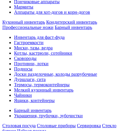
Пончиковые аппараты
Мармиты
Аппараты для хот-догов и корн-догов
Кухонный инвентарь
Кондитерский инвентарь
Профессиональные ножи
Барный инвентарь
Инвентарь для фаст-фуда
Гастроемкости
Миски, тазы, ведра
Котлы, кастрюли, сотейники
Сковороды
Противни, лотки
Подносы
Доски разделочные, колоды разрубочные
Дуршлаги, сита
Термосы, термоконтейнеры
Мелкий кухонный инвентарь
Чайники
Ящики, контейнеры
Барный инвентарь
Украшения, трубочки, зубочистки
Столовая посуда
Столовые приборы
Сервировка
Стекло
барное
Чайная посуда