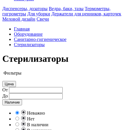
Диспенсеры, дозаторы
Ведра, баки, тазы
Термометры,
гигрометры
Для уборки
Держатели для ценников, карточек
Меловой дизайн
Свечи
Главная
Оборудование
Санитарно-гигиеническое
Стерилизаторы
Стерилизаторы
Фильтры
Цена
От
До
Наличие
Неважно
Нет
В наличии