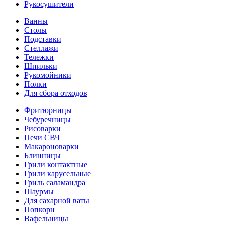
Рукосушители
Ванны
Столы
Подставки
Стеллажи
Тележки
Шпильки
Рукомойники
Полки
Для сбора отходов
Фритюрницы
Чебуречницы
Рисоварки
Печи СВЧ
Макароноварки
Блинницы
Грили контактные
Грили карусельные
Гриль саламандра
Шаурмы
Для сахарной ваты
Попкорн
Вафельницы