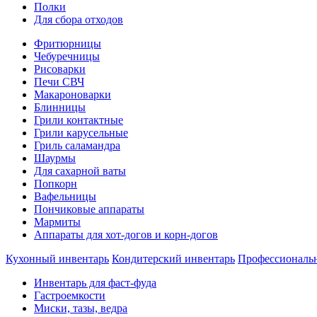
Полки
Для сбора отходов
Фритюрницы
Чебуречницы
Рисоварки
Печи СВЧ
Макароноварки
Блинницы
Грили контактные
Грили карусельные
Гриль саламандра
Шаурмы
Для сахарной ваты
Попкорн
Вафельницы
Пончиковые аппараты
Мармиты
Аппараты для хот-догов и корн-догов
Кухонный инвентарь
Кондитерский инвентарь
Профессиональ
Инвентарь для фаст-фуда
Гастроемкости
Миски, тазы, ведра