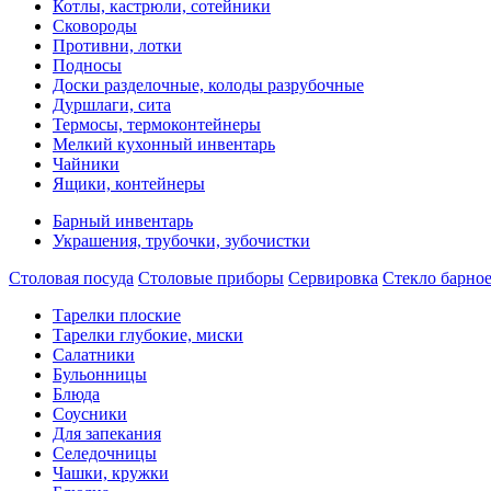
Котлы, кастрюли, сотейники
Сковороды
Противни, лотки
Подносы
Доски разделочные, колоды разрубочные
Дуршлаги, сита
Термосы, термоконтейнеры
Мелкий кухонный инвентарь
Чайники
Ящики, контейнеры
Барный инвентарь
Украшения, трубочки, зубочистки
Столовая посуда
Столовые приборы
Сервировка
Стекло барно
Тарелки плоские
Тарелки глубокие, миски
Салатники
Бульонницы
Блюда
Соусники
Для запекания
Селедочницы
Чашки, кружки