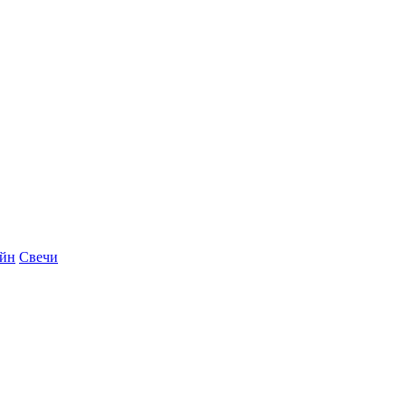
айн
Свечи