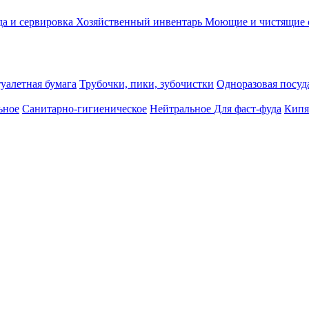
а и сервировка
Хозяйственный инвентарь
Моющие и чистящие 
уалетная бумага
Трубочки, пики, зубочистки
Одноразовая посуда
ьное
Санитарно-гигиеническое
Нейтральное
Для фаст-фуда
Кипя