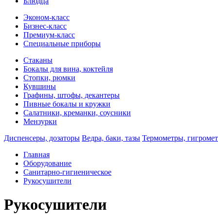
Блюдца
Эконом-класс
Бизнес-класс
Премиум-класс
Специальные приборы
Стаканы
Бокалы для вина, коктейля
Стопки, рюмки
Кувшины
Графины, штофы, декантеры
Пивные бокалы и кружки
Салатники, креманки, соусники
Мензурки
Диспенсеры, дозаторы
Ведра, баки, тазы
Термометры, гигроме
Главная
Оборудование
Санитарно-гигиеническое
Рукосушители
Рукосушители