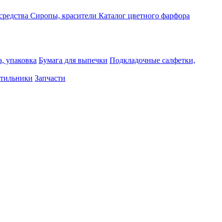
средства
Сиропы, красители
Каталог цветного фарфора
, упаковка
Бумага для выпечки
Подкладочные салфетки,
тильники
Запчасти