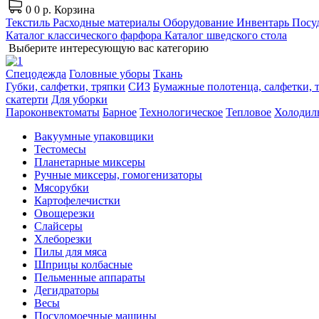
0
0 р.
Корзина
Текстиль
Расходные материалы
Оборудование
Инвентарь
Посуд
Каталог классического фарфора
Каталог шведского стола
Выберите интересующую вас категорию
Спецодежда
Головные уборы
Ткань
Губки, салфетки, тряпки
СИЗ
Бумажные полотенца, салфетки, т
скатерти
Для уборки
Пароконвектоматы
Барное
Технологическое
Тепловое
Холодил
Вакуумные упаковщики
Тестомесы
Планетарные миксеры
Ручные миксеры, гомогенизаторы
Мясорубки
Картофелечистки
Овощерезки
Слайсеры
Хлеборезки
Пилы для мяса
Шприцы колбасные
Пельменные аппараты
Дегидраторы
Весы
Посудомоечные машины