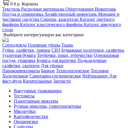
0
0 р.
Корзина
Текстиль
Расходные материалы
Оборудование
Инвентарь
Посуда и сервировка
Хозяйственный инвентарь
Моющие и
чистящие средства
Сиропы, красители
Каталог цветного
фарфора
Каталог классического фарфора
Каталог шведского
стола
Выберите интересующую вас категорию
Спецодежда
Головные уборы
Ткань
Губки, салфетки, тряпки
СИЗ
Бумажные полотенца, салфетки,
туалетная бумага
Трубочки, пики, зубочистки
Одноразовая
посуда, упаковка
Бумага для выпечки
Подкладочные
салфетки, скатерти
Для уборки
Пароконвектоматы
Барное
Технологическое
Тепловое
Холодильное
Санитарно-гигиеническое
Нейтральное
Для
фаст-фуда
Кипятильники
Запчасти
Вакуумные упаковщики
Тестомесы
Планетарные миксеры
Ручные миксеры, гомогенизаторы
Мясорубки
Картофелечистки
Овощерезки
Слайсеры