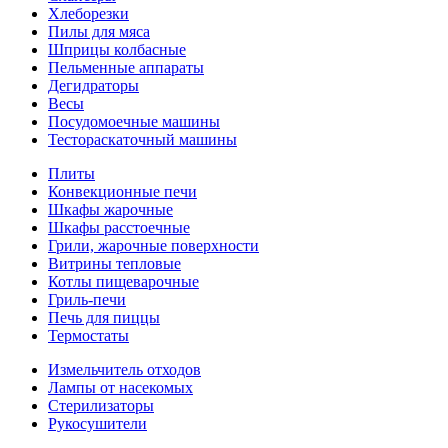
Хлеборезки
Пилы для мяса
Шприцы колбасные
Пельменные аппараты
Дегидраторы
Весы
Посудомоечные машины
Тестораскаточный машины
Плиты
Конвекционные печи
Шкафы жарочные
Шкафы расстоечные
Грили, жарочные поверхности
Витрины тепловые
Котлы пищеварочные
Гриль-печи
Печь для пиццы
Термостаты
Измельчитель отходов
Лампы от насекомых
Стерилизаторы
Рукосушители