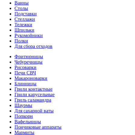
Ванны
Столы
Подставки
Стеллажи
Тележки
Шпильки
Рукомойники
Полки
Для сбора отходов
Фритюрницы
Чебуречницы
Рисоварки
Печи СВЧ
Макароноварки
Блинницы
Грили контактные
Грили карусельные
Гриль саламандра
Шаурмы
Для сахарной ваты
Попкорн
Вафельницы
Пончиковые аппараты
Мармиты