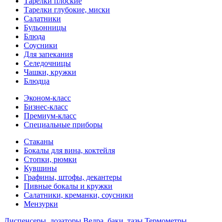
Тарелки плоские
Тарелки глубокие, миски
Салатники
Бульонницы
Блюда
Соусники
Для запекания
Селедочницы
Чашки, кружки
Блюдца
Эконом-класс
Бизнес-класс
Премиум-класс
Специальные приборы
Стаканы
Бокалы для вина, коктейля
Стопки, рюмки
Кувшины
Графины, штофы, декантеры
Пивные бокалы и кружки
Салатники, креманки, соусники
Мензурки
Диспенсеры, дозаторы
Ведра, баки, тазы
Термометры,