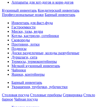
Аппараты для хот-догов и корн-догов
Кухонный инвентарь
Кондитерский инвентарь
Профессиональные ножи
Барный инвентарь
Инвентарь для фаст-фуда
Гастроемкости
Миски, тазы, ведра
Котлы, кастрюли, сотейники
Сковороды
Противни, лотки
Подносы
Доски разделочные, колоды разрубочные
Дуршлаги, сита
Термосы, термоконтейнеры
Мелкий кухонный инвентарь
Чайники
Ящики, контейнеры
Барный инвентарь
Украшения, трубочки, зубочистки
Столовая посуда
Столовые приборы
Сервировка
Стекло
барное
Чайная посуда