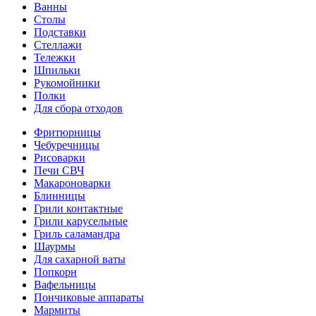
Ванны
Столы
Подставки
Стеллажи
Тележки
Шпильки
Рукомойники
Полки
Для сбора отходов
Фритюрницы
Чебуречницы
Рисоварки
Печи СВЧ
Макароноварки
Блинницы
Грили контактные
Грили карусельные
Гриль саламандра
Шаурмы
Для сахарной ваты
Попкорн
Вафельницы
Пончиковые аппараты
Мармиты