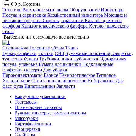
0
0 р.
Корзина
Текстиль
Расходные материалы
Оборудование
Инвентарь
Посуда и сервировка
Хозяйственный инвентарь
Моющие и
чистящие средства
Сиропы, красители
Каталог цветного
фарфора
Каталог классического фарфора
Каталог шведского
стола
Выберите интересующую вас категорию
Спецодежда
Головные уборы
Ткань
Губки, салфетки, тряпки
СИЗ
Бумажные полотенца, салфетки,
туалетная бумага
Трубочки, пики, зубочистки
Одноразовая
посуда, упаковка
Бумага для выпечки
Подкладочные
салфетки, скатерти
Для уборки
Пароконвектоматы
Барное
Технологическое
Тепловое
Холодильное
Санитарно-гигиеническое
Нейтральное
Для
фаст-фуда
Кипятильники
Запчасти
Вакуумные упаковщики
Тестомесы
Планетарные миксеры
Ручные миксеры, гомогенизаторы
Мясорубки
Картофелечистки
Овощерезки
Слайсеры