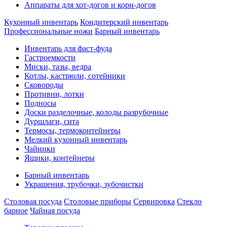
Аппараты для хот-догов и корн-догов
Кухонный инвентарь
Кондитерский инвентарь
Профессиональные ножи
Барный инвентарь
Инвентарь для фаст-фуда
Гастроемкости
Миски, тазы, ведра
Котлы, кастрюли, сотейники
Сковороды
Противни, лотки
Подносы
Доски разделочные, колоды разрубочные
Дуршлаги, сита
Термосы, термоконтейнеры
Мелкий кухонный инвентарь
Чайники
Ящики, контейнеры
Барный инвентарь
Украшения, трубочки, зубочистки
Столовая посуда
Столовые приборы
Сервировка
Стекло
барное
Чайная посуда