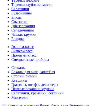
Тарелки плоские
Тарелки глубокие, миски
Салатники
Бульонницы
Блюда
Соусники
Для запекания
Селедочницы
Чашки, кружки
Блюдца
Эконом-класс
Бизнес-класс
Премиум-класс
Специальные приборы
Стаканы
Бокалы для вина, коктейля
Стопки, рюмки
Кувшины
Графины, штофы, декантеры
Пивные бокалы и кружки
Салатники, креманки, соусники
Мензурки
Диспенсеры, дозаторы
Ведра, баки, тазы
Термометры,