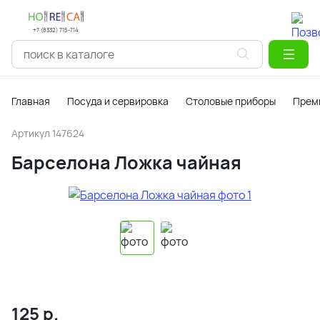
+7 (8332) 715-714
Главная
Посуда и сервировка
Столовые приборы
Прем
Артикул
147624
Барселона Ложка чайная
125
р.