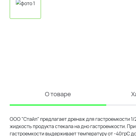
О товаре
Х
ООО "Стайл" предлагает дренаж для гастроемкости 1/
жидкость продукта стекала на дно гастроемкости. Пр
гастроемкости выдерживает температуру от -40грС до