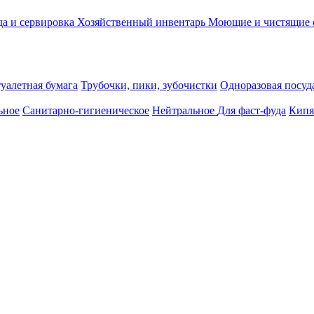
а и сервировка
Хозяйственный инвентарь
Моющие и чистящие 
уалетная бумага
Трубочки, пики, зубочистки
Одноразовая посуда
ьное
Санитарно-гигиеническое
Нейтральное
Для фаст-фуда
Кипя