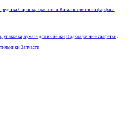
средства
Сиропы, красители
Каталог цветного фарфора
, упаковка
Бумага для выпечки
Подкладочные салфетки,
тильники
Запчасти