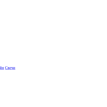
айн
Свечи