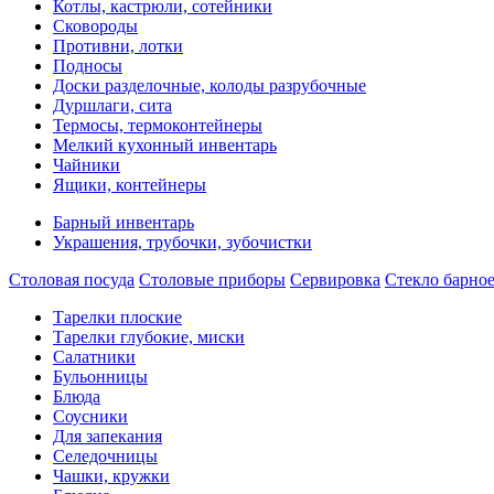
Котлы, кастрюли, сотейники
Сковороды
Противни, лотки
Подносы
Доски разделочные, колоды разрубочные
Дуршлаги, сита
Термосы, термоконтейнеры
Мелкий кухонный инвентарь
Чайники
Ящики, контейнеры
Барный инвентарь
Украшения, трубочки, зубочистки
Столовая посуда
Столовые приборы
Сервировка
Стекло барно
Тарелки плоские
Тарелки глубокие, миски
Салатники
Бульонницы
Блюда
Соусники
Для запекания
Селедочницы
Чашки, кружки