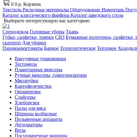
0
0 р.
Корзина
Текстиль
Расходные материалы
Оборудование
Инвентарь
Посуд
Каталог классического фарфора
Каталог шведского стола
Выберите интересующую вас категорию
Спецодежда
Головные уборы
Ткань
Губки, салфетки, тряпки
СИЗ
Бумажные полотенца, салфетки, т
скатерти
Для уборки
Пароконвектоматы
Барное
Технологическое
Тепловое
Холодил
Вакуумные упаковщики
Тестомесы
Планетарные миксеры
Ручные миксеры, гомогенизаторы
Мясорубки
Картофелечистки
Овощерезки
Слайсеры
Хлеборезки
Пилы для мяса
Шприцы колбасные
Пельменные аппараты
Дегидраторы
Весы
Посудомоечные машины