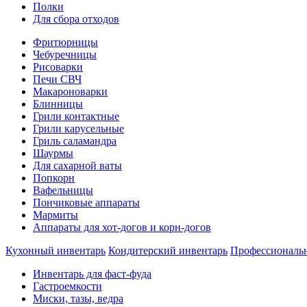
Полки
Для сбора отходов
Фритюрницы
Чебуречницы
Рисоварки
Печи СВЧ
Макароноварки
Блинницы
Грили контактные
Грили карусельные
Гриль саламандра
Шаурмы
Для сахарной ваты
Попкорн
Вафельницы
Пончиковые аппараты
Мармиты
Аппараты для хот-догов и корн-догов
Кухонный инвентарь
Кондитерский инвентарь
Профессиональ
Инвентарь для фаст-фуда
Гастроемкости
Миски, тазы, ведра