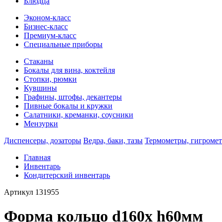
Блюдца
Эконом-класс
Бизнес-класс
Премиум-класс
Специальные приборы
Стаканы
Бокалы для вина, коктейля
Стопки, рюмки
Кувшины
Графины, штофы, декантеры
Пивные бокалы и кружки
Салатники, креманки, соусники
Мензурки
Диспенсеры, дозаторы
Ведра, баки, тазы
Термометры, гигроме
Главная
Инвентарь
Кондитерский инвентарь
Артикул
131955
Форма кольцо d160х h60мм