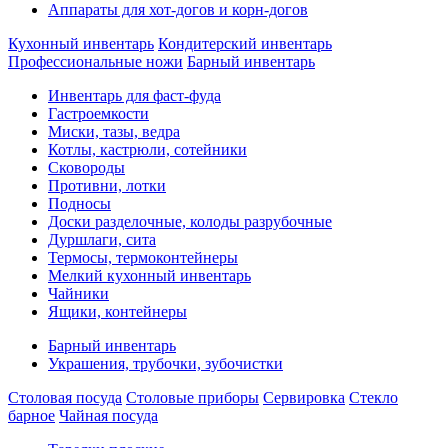
Аппараты для хот-догов и корн-догов
Кухонный инвентарь
Кондитерский инвентарь
Профессиональные ножи
Барный инвентарь
Инвентарь для фаст-фуда
Гастроемкости
Миски, тазы, ведра
Котлы, кастрюли, сотейники
Сковороды
Противни, лотки
Подносы
Доски разделочные, колоды разрубочные
Дуршлаги, сита
Термосы, термоконтейнеры
Мелкий кухонный инвентарь
Чайники
Ящики, контейнеры
Барный инвентарь
Украшения, трубочки, зубочистки
Столовая посуда
Столовые приборы
Сервировка
Стекло
барное
Чайная посуда