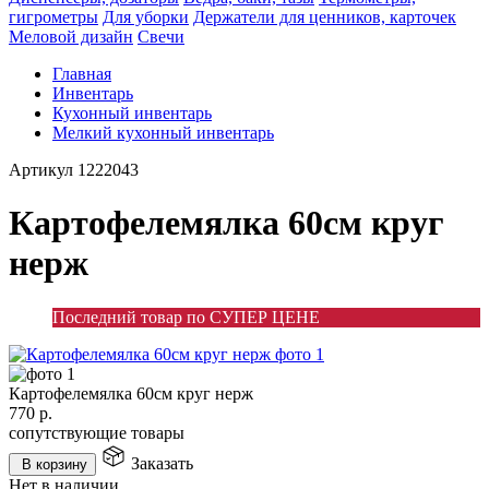
гигрометры
Для уборки
Держатели для ценников, карточек
Меловой дизайн
Свечи
Главная
Инвентарь
Кухонный инвентарь
Мелкий кухонный инвентарь
Артикул
1222043
Картофелемялка 60см круг
нерж
Последний товар по СУПЕР ЦЕНЕ
Картофелемялка 60см круг нерж
770
р.
сопутствующие товары
Заказать
В корзину
Нет в наличии