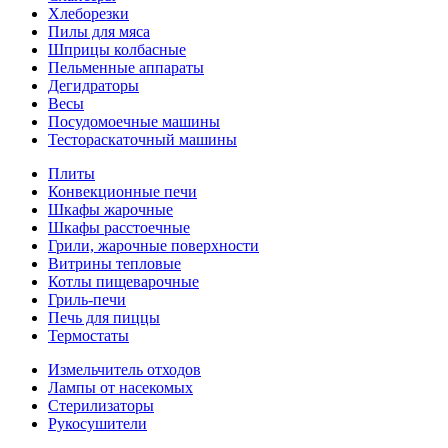
Хлеборезки
Пилы для мяса
Шприцы колбасные
Пельменные аппараты
Дегидраторы
Весы
Посудомоечные машины
Тестораскаточный машины
Плиты
Конвекционные печи
Шкафы жарочные
Шкафы расстоечные
Грили, жарочные поверхности
Витрины тепловые
Котлы пищеварочные
Гриль-печи
Печь для пиццы
Термостаты
Измельчитель отходов
Лампы от насекомых
Стерилизаторы
Рукосушители