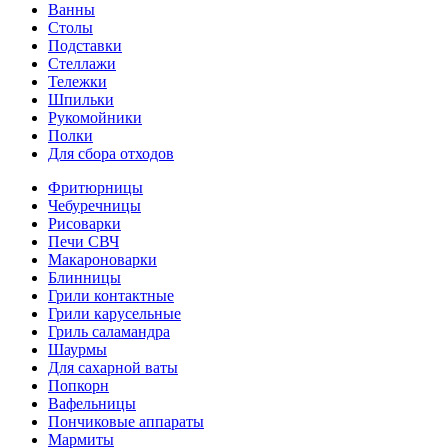
Ванны
Столы
Подставки
Стеллажи
Тележки
Шпильки
Рукомойники
Полки
Для сбора отходов
Фритюрницы
Чебуречницы
Рисоварки
Печи СВЧ
Макароноварки
Блинницы
Грили контактные
Грили карусельные
Гриль саламандра
Шаурмы
Для сахарной ваты
Попкорн
Вафельницы
Пончиковые аппараты
Мармиты