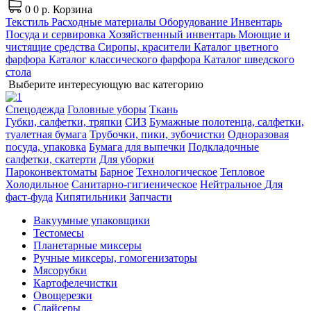
0
0 р.
Корзина
Текстиль
Расходные материалы
Оборудование
Инвентарь
Посуда и сервировка
Хозяйственный инвентарь
Моющие и
чистящие средства
Сиропы, красители
Каталог цветного
фарфора
Каталог классического фарфора
Каталог шведского
стола
Выберите интересующую вас категорию
Спецодежда
Головные уборы
Ткань
Губки, салфетки, тряпки
СИЗ
Бумажные полотенца, салфетки,
туалетная бумага
Трубочки, пики, зубочистки
Одноразовая
посуда, упаковка
Бумага для выпечки
Подкладочные
салфетки, скатерти
Для уборки
Пароконвектоматы
Барное
Технологическое
Тепловое
Холодильное
Санитарно-гигиеническое
Нейтральное
Для
фаст-фуда
Кипятильники
Запчасти
Вакуумные упаковщики
Тестомесы
Планетарные миксеры
Ручные миксеры, гомогенизаторы
Мясорубки
Картофелечистки
Овощерезки
Слайсеры