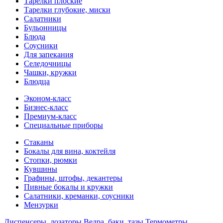
Тарелки плоские
Тарелки глубокие, миски
Салатники
Бульонницы
Блюда
Соусники
Для запекания
Селедочницы
Чашки, кружки
Блюдца
Эконом-класс
Бизнес-класс
Премиум-класс
Специальные приборы
Стаканы
Бокалы для вина, коктейля
Стопки, рюмки
Кувшины
Графины, штофы, декантеры
Пивные бокалы и кружки
Салатники, креманки, соусники
Мензурки
Диспенсеры, дозаторы
Ведра, баки, тазы
Термометры,