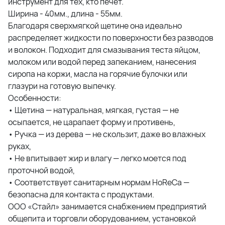
инструмент для тех, кто печёт.
Ширина - 40мм., длина - 55мм.
Благодаря сверхмягкой щетине она идеально
распределяет жидкости по поверхности без разводов
и волокон. Подходит для смазывания теста яйцом,
молоком или водой перед запеканием, нанесения
сиропа на коржи, масла на горячие булочки или
глазури на готовую выпечку.
Особенности:
• Щетина — натуральная, мягкая, густая — не
осыпается, не царапает форму и противень,
• Ручка — из дерева — не скользит, даже во влажных
руках,
• Не впитывает жир и влагу — легко моется под
проточной водой,
• Соответствует санитарным нормам HoReCa —
безопасна для контакта с продуктами.
ООО «Стайл» занимается снабжением предприятий
общепита и торговли оборудованием, установкой