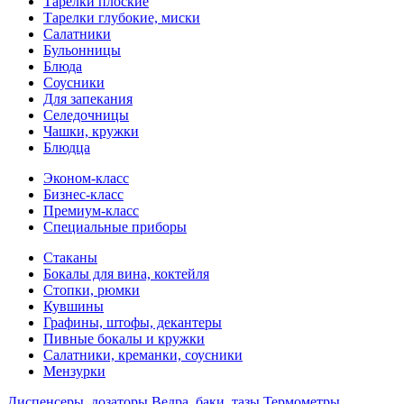
Тарелки плоские
Тарелки глубокие, миски
Салатники
Бульонницы
Блюда
Соусники
Для запекания
Селедочницы
Чашки, кружки
Блюдца
Эконом-класс
Бизнес-класс
Премиум-класс
Специальные приборы
Стаканы
Бокалы для вина, коктейля
Стопки, рюмки
Кувшины
Графины, штофы, декантеры
Пивные бокалы и кружки
Салатники, креманки, соусники
Мензурки
Диспенсеры, дозаторы
Ведра, баки, тазы
Термометры,