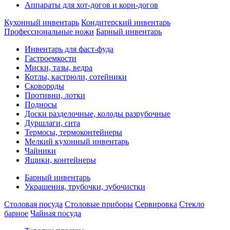
Аппараты для хот-догов и корн-догов
Кухонный инвентарь
Кондитерский инвентарь
Профессиональные ножи
Барный инвентарь
Инвентарь для фаст-фуда
Гастроемкости
Миски, тазы, ведра
Котлы, кастрюли, сотейники
Сковороды
Противни, лотки
Подносы
Доски разделочные, колоды разрубочные
Дуршлаги, сита
Термосы, термоконтейнеры
Мелкий кухонный инвентарь
Чайники
Ящики, контейнеры
Барный инвентарь
Украшения, трубочки, зубочистки
Столовая посуда
Столовые приборы
Сервировка
Стекло
барное
Чайная посуда