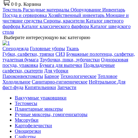
0
0 р.
Корзина
Текстиль
Расходные материалы
Оборудование
Инвентарь
Посуда и сервировка
Хозяйственный инвентарь
Моющие и
чистящие средства
Сиропы, красители
Каталог цветного
фарфора
Каталог классического фарфора
Каталог шведского
стола
Выберите интересующую вас категорию
Спецодежда
Головные уборы
Ткань
Губки, салфетки, тряпки
СИЗ
Бумажные полотенца, салфетки,
туалетная бумага
Трубочки, пики, зубочистки
Одноразовая
посуда, упаковка
Бумага для выпечки
Подкладочные
салфетки, скатерти
Для уборки
Пароконвектоматы
Барное
Технологическое
Тепловое
Холодильное
Санитарно-гигиеническое
Нейтральное
Для
фаст-фуда
Кипятильники
Запчасти
Вакуумные упаковщики
Тестомесы
Планетарные миксеры
Ручные миксеры, гомогенизаторы
Мясорубки
Картофелечистки
Овощерезки
Слайсеры