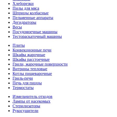
Хлеборезки
Пилы для мяса
Шприцы колбасные
Пельменные аппараты
Дегидраторы
Весы
Посудомоечные машины
Тестораскаточный машины
Плиты
Конвекционные печи
Шкафы жарочные
Шкафы расстоечные
Грили, жарочные поверхности
Витрины тепловые
Котлы пищеварочные
Гриль-печи
Печь для пиццы
Термостаты
Измельчитель отходов
Лампы от насекомых
Стерилизаторы
Рукосушители