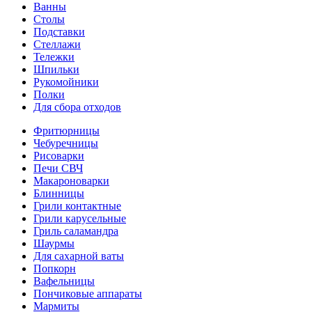
Ванны
Столы
Подставки
Стеллажи
Тележки
Шпильки
Рукомойники
Полки
Для сбора отходов
Фритюрницы
Чебуречницы
Рисоварки
Печи СВЧ
Макароноварки
Блинницы
Грили контактные
Грили карусельные
Гриль саламандра
Шаурмы
Для сахарной ваты
Попкорн
Вафельницы
Пончиковые аппараты
Мармиты