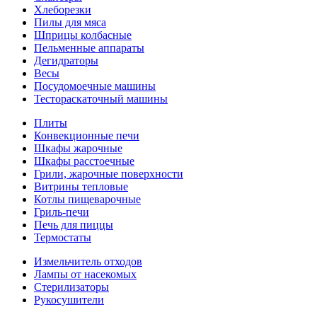
Хлеборезки
Пилы для мяса
Шприцы колбасные
Пельменные аппараты
Дегидраторы
Весы
Посудомоечные машины
Тестораскаточный машины
Плиты
Конвекционные печи
Шкафы жарочные
Шкафы расстоечные
Грили, жарочные поверхности
Витрины тепловые
Котлы пищеварочные
Гриль-печи
Печь для пиццы
Термостаты
Измельчитель отходов
Лампы от насекомых
Стерилизаторы
Рукосушители