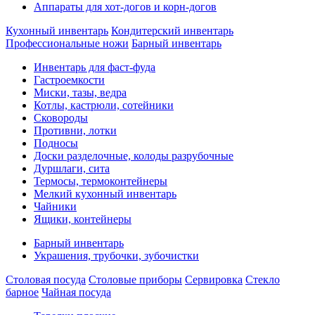
Аппараты для хот-догов и корн-догов
Кухонный инвентарь
Кондитерский инвентарь
Профессиональные ножи
Барный инвентарь
Инвентарь для фаст-фуда
Гастроемкости
Миски, тазы, ведра
Котлы, кастрюли, сотейники
Сковороды
Противни, лотки
Подносы
Доски разделочные, колоды разрубочные
Дуршлаги, сита
Термосы, термоконтейнеры
Мелкий кухонный инвентарь
Чайники
Ящики, контейнеры
Барный инвентарь
Украшения, трубочки, зубочистки
Столовая посуда
Столовые приборы
Сервировка
Стекло
барное
Чайная посуда