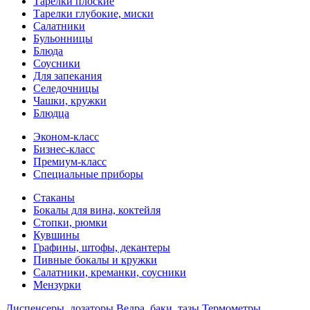
Тарелки плоские
Тарелки глубокие, миски
Салатники
Бульонницы
Блюда
Соусники
Для запекания
Селедочницы
Чашки, кружки
Блюдца
Эконом-класс
Бизнес-класс
Премиум-класс
Специальные приборы
Стаканы
Бокалы для вина, коктейля
Стопки, рюмки
Кувшины
Графины, штофы, декантеры
Пивные бокалы и кружки
Салатники, креманки, соусники
Мензурки
Диспенсеры, дозаторы
Ведра, баки, тазы
Термометры,