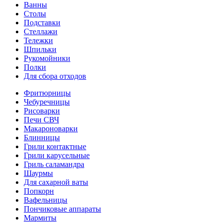
Ванны
Столы
Подставки
Стеллажи
Тележки
Шпильки
Рукомойники
Полки
Для сбора отходов
Фритюрницы
Чебуречницы
Рисоварки
Печи СВЧ
Макароноварки
Блинницы
Грили контактные
Грили карусельные
Гриль саламандра
Шаурмы
Для сахарной ваты
Попкорн
Вафельницы
Пончиковые аппараты
Мармиты