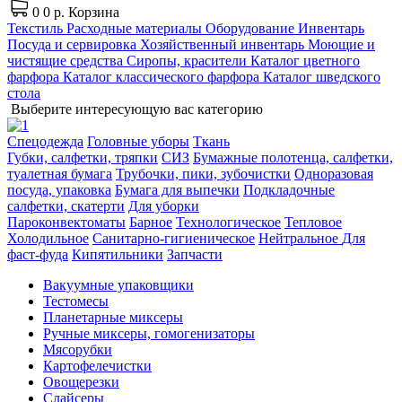
0
0 р.
Корзина
Текстиль
Расходные материалы
Оборудование
Инвентарь
Посуда и сервировка
Хозяйственный инвентарь
Моющие и
чистящие средства
Сиропы, красители
Каталог цветного
фарфора
Каталог классического фарфора
Каталог шведского
стола
Выберите интересующую вас категорию
Спецодежда
Головные уборы
Ткань
Губки, салфетки, тряпки
СИЗ
Бумажные полотенца, салфетки,
туалетная бумага
Трубочки, пики, зубочистки
Одноразовая
посуда, упаковка
Бумага для выпечки
Подкладочные
салфетки, скатерти
Для уборки
Пароконвектоматы
Барное
Технологическое
Тепловое
Холодильное
Санитарно-гигиеническое
Нейтральное
Для
фаст-фуда
Кипятильники
Запчасти
Вакуумные упаковщики
Тестомесы
Планетарные миксеры
Ручные миксеры, гомогенизаторы
Мясорубки
Картофелечистки
Овощерезки
Слайсеры