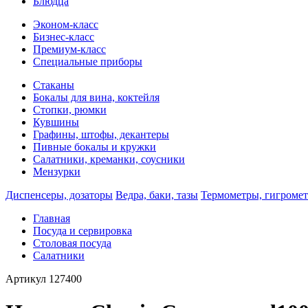
Блюдца
Эконом-класс
Бизнес-класс
Премиум-класс
Специальные приборы
Стаканы
Бокалы для вина, коктейля
Стопки, рюмки
Кувшины
Графины, штофы, декантеры
Пивные бокалы и кружки
Салатники, креманки, соусники
Мензурки
Диспенсеры, дозаторы
Ведра, баки, тазы
Термометры, гигроме
Главная
Посуда и сервировка
Столовая посуда
Салатники
Артикул
127400