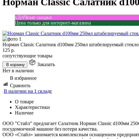
Норман Classic Салатник d1
уДАЧные скидки
Цена только для интернет-магазина
Норман Classic Салатник d100мм 250мл штабелируемый стекл
125
р.
сопутствующие товары
Заказать
В корзину
Нет в наличии
В избранное
Сравнить
В наличии на 1 складе
О товаре
Характеристики
Наличие
ООО "Стайл" предлагает Салатник Норман Classic d100мм 250м
посудомоечной машине без потери качества.
ООО «Стайл» занимается комплексным оснащением предприятий 