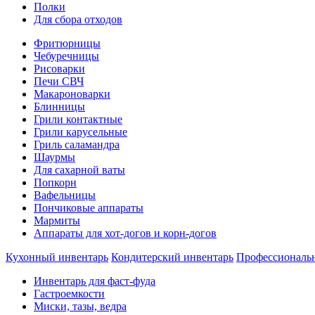
Полки
Для сбора отходов
Фритюрницы
Чебуречницы
Рисоварки
Печи СВЧ
Макароноварки
Блинницы
Грили контактные
Грили карусельные
Гриль саламандра
Шаурмы
Для сахарной ваты
Попкорн
Вафельницы
Пончиковые аппараты
Мармиты
Аппараты для хот-догов и корн-догов
Кухонный инвентарь
Кондитерский инвентарь
Профессиональ
Инвентарь для фаст-фуда
Гастроемкости
Миски, тазы, ведра