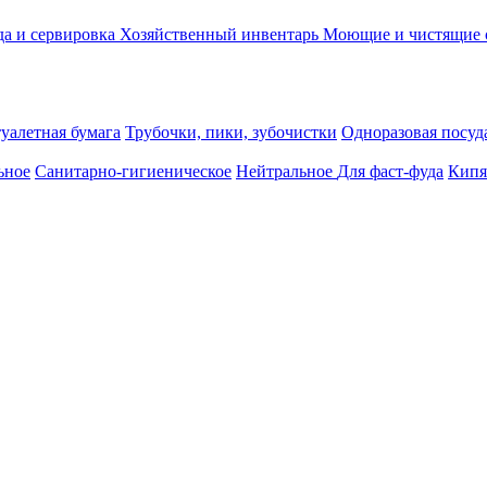
а и сервировка
Хозяйственный инвентарь
Моющие и чистящие 
уалетная бумага
Трубочки, пики, зубочистки
Одноразовая посуда
ьное
Санитарно-гигиеническое
Нейтральное
Для фаст-фуда
Кипя