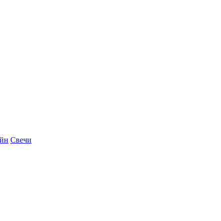
айн
Свечи