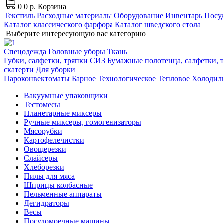
0
0 р.
Корзина
Текстиль
Расходные материалы
Оборудование
Инвентарь
Посуд
Каталог классического фарфора
Каталог шведского стола
Выберите интересующую вас категорию
Спецодежда
Головные уборы
Ткань
Губки, салфетки, тряпки
СИЗ
Бумажные полотенца, салфетки, т
скатерти
Для уборки
Пароконвектоматы
Барное
Технологическое
Тепловое
Холодил
Вакуумные упаковщики
Тестомесы
Планетарные миксеры
Ручные миксеры, гомогенизаторы
Мясорубки
Картофелечистки
Овощерезки
Слайсеры
Хлеборезки
Пилы для мяса
Шприцы колбасные
Пельменные аппараты
Дегидраторы
Весы
Посудомоечные машины