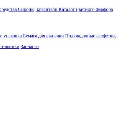
средства
Сиропы, красители
Каталог цветного фарфора
, упаковка
Бумага для выпечки
Подкладочные салфетки,
тильники
Запчасти