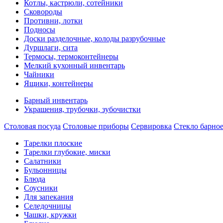
Котлы, кастрюли, сотейники
Сковороды
Противни, лотки
Подносы
Доски разделочные, колоды разрубочные
Дуршлаги, сита
Термосы, термоконтейнеры
Мелкий кухонный инвентарь
Чайники
Ящики, контейнеры
Барный инвентарь
Украшения, трубочки, зубочистки
Столовая посуда
Столовые приборы
Сервировка
Стекло барно
Тарелки плоские
Тарелки глубокие, миски
Салатники
Бульонницы
Блюда
Соусники
Для запекания
Селедочницы
Чашки, кружки