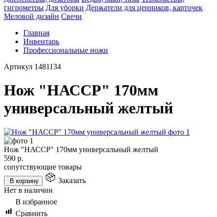
гигрометры
Для уборки
Держатели для ценников, карточек
Меловой дизайн
Свечи
Главная
Инвентарь
Профессиональные ножи
Артикул
1481134
Нож "НАССР" 170мм
универсальный желтый
Нож "НАССР" 170мм универсальный желтый
590
р.
сопутствующие товары
Заказать
В корзину
Нет в наличии
В избранное
Сравнить