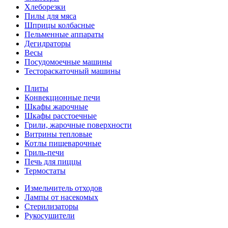
Хлеборезки
Пилы для мяса
Шприцы колбасные
Пельменные аппараты
Дегидраторы
Весы
Посудомоечные машины
Тестораскаточный машины
Плиты
Конвекционные печи
Шкафы жарочные
Шкафы расстоечные
Грили, жарочные поверхности
Витрины тепловые
Котлы пищеварочные
Гриль-печи
Печь для пиццы
Термостаты
Измельчитель отходов
Лампы от насекомых
Стерилизаторы
Рукосушители