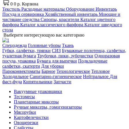
0
0 р.
Корзина
Текстиль
Расходные материалы
Оборудование
Инвентарь
Посуда и сервировка
Хозяйственный инвентарь
Моющие и
чистящие средства
Сиропы, красители
Каталог цветного
фарфора
Каталог классического фарфора
Каталог шведского
стола
Выберите интересующую вас категорию
Спецодежда
Головные уборы
Ткань
Губки, салфетки, тряпки
СИЗ
Бумажные полотенца, салфетки,
туалетная бумага
Трубочки, пики, зубочистки
Одноразовая
посуда, упаковка
Бумага для выпечки
Подкладочные
салфетки, скатерти
Для уборки
Пароконвектоматы
Барное
Технологическое
Тепловое
Холодильное
Санитарно-гигиеническое
Нейтральное
Для
фаст-фуда
Кипятильники
Запчасти
Вакуумные упаковщики
Тестомесы
Планетарные миксеры
Ручные миксеры, гомогенизаторы
Мясорубки
Картофелечистки
Овощерезки
Слайсеры