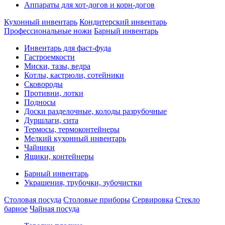
Аппараты для хот-догов и корн-догов
Кухонный инвентарь
Кондитерский инвентарь
Профессиональные ножи
Барный инвентарь
Инвентарь для фаст-фуда
Гастроемкости
Миски, тазы, ведра
Котлы, кастрюли, сотейники
Сковороды
Противни, лотки
Подносы
Доски разделочные, колоды разрубочные
Дуршлаги, сита
Термосы, термоконтейнеры
Мелкий кухонный инвентарь
Чайники
Ящики, контейнеры
Барный инвентарь
Украшения, трубочки, зубочистки
Столовая посуда
Столовые приборы
Сервировка
Стекло
барное
Чайная посуда