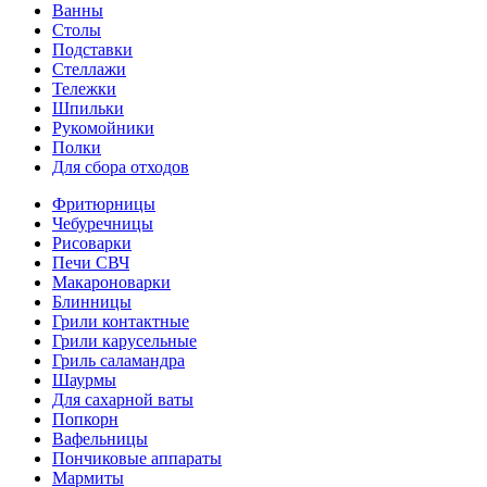
Ванны
Столы
Подставки
Стеллажи
Тележки
Шпильки
Рукомойники
Полки
Для сбора отходов
Фритюрницы
Чебуречницы
Рисоварки
Печи СВЧ
Макароноварки
Блинницы
Грили контактные
Грили карусельные
Гриль саламандра
Шаурмы
Для сахарной ваты
Попкорн
Вафельницы
Пончиковые аппараты
Мармиты