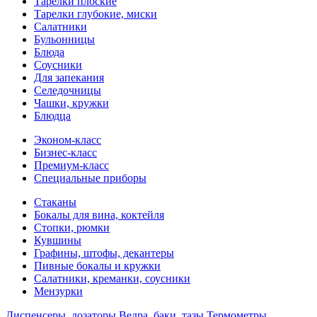
Тарелки плоские
Тарелки глубокие, миски
Салатники
Бульонницы
Блюда
Соусники
Для запекания
Селедочницы
Чашки, кружки
Блюдца
Эконом-класс
Бизнес-класс
Премиум-класс
Специальные приборы
Стаканы
Бокалы для вина, коктейля
Стопки, рюмки
Кувшины
Графины, штофы, декантеры
Пивные бокалы и кружки
Салатники, креманки, соусники
Мензурки
Диспенсеры, дозаторы
Ведра, баки, тазы
Термометры,