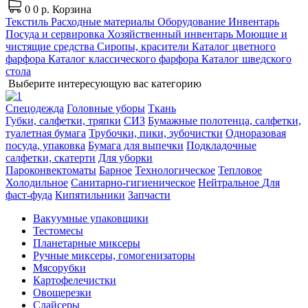
0
0 р.
Корзина
Текстиль
Расходные материалы
Оборудование
Инвентарь
Посуда и сервировка
Хозяйственный инвентарь
Моющие и
чистящие средства
Сиропы, красители
Каталог цветного
фарфора
Каталог классического фарфора
Каталог шведского
стола
Выберите интересующую вас категорию
Спецодежда
Головные уборы
Ткань
Губки, салфетки, тряпки
СИЗ
Бумажные полотенца, салфетки,
туалетная бумага
Трубочки, пики, зубочистки
Одноразовая
посуда, упаковка
Бумага для выпечки
Подкладочные
салфетки, скатерти
Для уборки
Пароконвектоматы
Барное
Технологическое
Тепловое
Холодильное
Санитарно-гигиеническое
Нейтральное
Для
фаст-фуда
Кипятильники
Запчасти
Вакуумные упаковщики
Тестомесы
Планетарные миксеры
Ручные миксеры, гомогенизаторы
Мясорубки
Картофелечистки
Овощерезки
Слайсеры