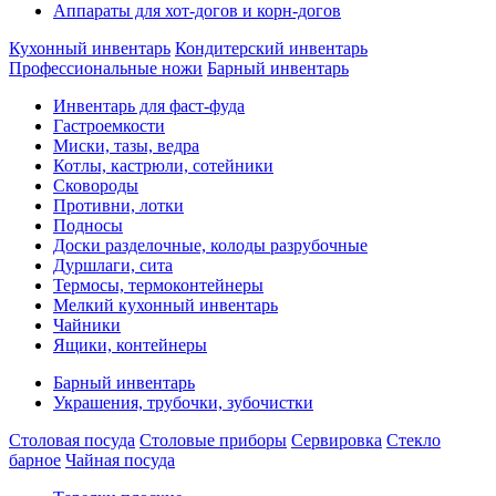
Аппараты для хот-догов и корн-догов
Кухонный инвентарь
Кондитерский инвентарь
Профессиональные ножи
Барный инвентарь
Инвентарь для фаст-фуда
Гастроемкости
Миски, тазы, ведра
Котлы, кастрюли, сотейники
Сковороды
Противни, лотки
Подносы
Доски разделочные, колоды разрубочные
Дуршлаги, сита
Термосы, термоконтейнеры
Мелкий кухонный инвентарь
Чайники
Ящики, контейнеры
Барный инвентарь
Украшения, трубочки, зубочистки
Столовая посуда
Столовые приборы
Сервировка
Стекло
барное
Чайная посуда