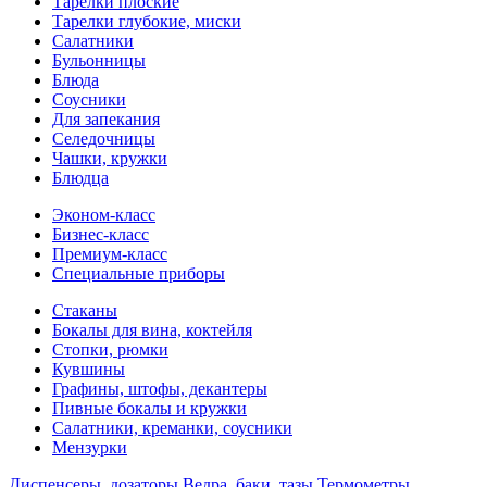
Тарелки плоские
Тарелки глубокие, миски
Салатники
Бульонницы
Блюда
Соусники
Для запекания
Селедочницы
Чашки, кружки
Блюдца
Эконом-класс
Бизнес-класс
Премиум-класс
Специальные приборы
Стаканы
Бокалы для вина, коктейля
Стопки, рюмки
Кувшины
Графины, штофы, декантеры
Пивные бокалы и кружки
Салатники, креманки, соусники
Мензурки
Диспенсеры, дозаторы
Ведра, баки, тазы
Термометры,