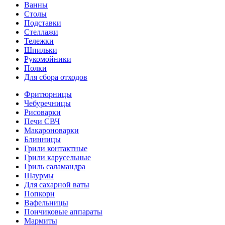
Ванны
Столы
Подставки
Стеллажи
Тележки
Шпильки
Рукомойники
Полки
Для сбора отходов
Фритюрницы
Чебуречницы
Рисоварки
Печи СВЧ
Макароноварки
Блинницы
Грили контактные
Грили карусельные
Гриль саламандра
Шаурмы
Для сахарной ваты
Попкорн
Вафельницы
Пончиковые аппараты
Мармиты