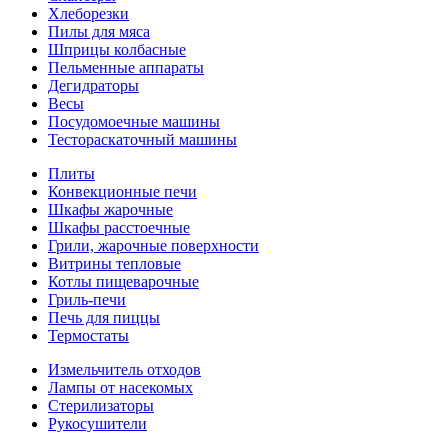
Хлеборезки
Пилы для мяса
Шприцы колбасные
Пельменные аппараты
Дегидраторы
Весы
Посудомоечные машины
Тестораскаточный машины
Плиты
Конвекционные печи
Шкафы жарочные
Шкафы расстоечные
Грили, жарочные поверхности
Витрины тепловые
Котлы пищеварочные
Гриль-печи
Печь для пиццы
Термостаты
Измельчитель отходов
Лампы от насекомых
Стерилизаторы
Рукосушители