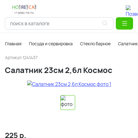
+7 (8332) 715-714
Главная
Посуда и сервировка
Стекло барное
Салатник
Артикул
1241437
Салатник 23см 2,6л Космос
225
р.