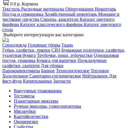
0
0 р.
Корзина
Текстиль
Расходные материалы
Оборудование
Инвентарь
Посуда и сервировка
Хозяйственный инвентарь
Моющие и
чистящие средства
Сиропы, красители
Каталог цветного
фарфора
Каталог классического фарфора
Каталог шведского
стола
Выберите интересующую вас категорию
Спецодежда
Головные уборы
Ткань
Губки, салфетки, тряпки
СИЗ
Бумажные полотенца, салфетки,
туалетная бумага
Трубочки, пики, зубочистки
Одноразовая
посуда, упаковка
Бумага для выпечки
Подкладочные
салфетки, скатерти
Для уборки
Пароконвектоматы
Барное
Технологическое
Тепловое
Холодильное
Санитарно-гигиеническое
Нейтральное
Для
фаст-фуда
Кипятильники
Запчасти
Вакуумные упаковщики
Тестомесы
Планетарные миксеры
Ручные миксеры, гомогенизаторы
Мясорубки
Картофелечистки
Овощерезки
Слайсеры