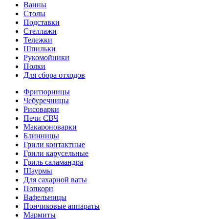
Ванны
Столы
Подставки
Стеллажи
Тележки
Шпильки
Рукомойники
Полки
Для сбора отходов
Фритюрницы
Чебуречницы
Рисоварки
Печи СВЧ
Макароноварки
Блинницы
Грили контактные
Грили карусельные
Гриль саламандра
Шаурмы
Для сахарной ваты
Попкорн
Вафельницы
Пончиковые аппараты
Мармиты