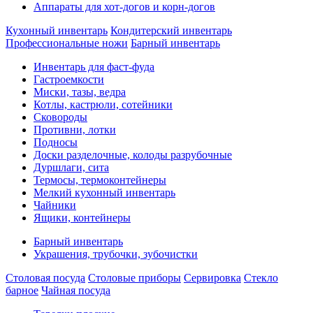
Аппараты для хот-догов и корн-догов
Кухонный инвентарь
Кондитерский инвентарь
Профессиональные ножи
Барный инвентарь
Инвентарь для фаст-фуда
Гастроемкости
Миски, тазы, ведра
Котлы, кастрюли, сотейники
Сковороды
Противни, лотки
Подносы
Доски разделочные, колоды разрубочные
Дуршлаги, сита
Термосы, термоконтейнеры
Мелкий кухонный инвентарь
Чайники
Ящики, контейнеры
Барный инвентарь
Украшения, трубочки, зубочистки
Столовая посуда
Столовые приборы
Сервировка
Стекло
барное
Чайная посуда