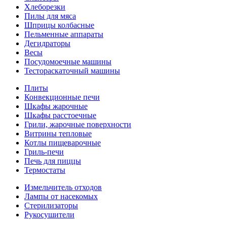
Хлеборезки
Пилы для мяса
Шприцы колбасные
Пельменные аппараты
Дегидраторы
Весы
Посудомоечные машины
Тестораскаточный машины
Плиты
Конвекционные печи
Шкафы жарочные
Шкафы расстоечные
Грили, жарочные поверхности
Витрины тепловые
Котлы пищеварочные
Гриль-печи
Печь для пиццы
Термостаты
Измельчитель отходов
Лампы от насекомых
Стерилизаторы
Рукосушители