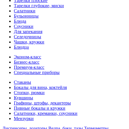
Тарелки плоские
Тарелки глубокие, миски
Салатники
Бульонницы
Блюда
Соусники
Для запекания
Селедочницы
Чашки, кружки
Блюдца
Эконом-класс
Бизнес-класс
Премиум-класс
Специальные приборы
Стаканы
Бокалы для вина, коктейля
Стопки, рюмки
Кувшины
Графины, штофы, декантеры
Пивные бокалы и кружки
Салатники, креманки, соусники
Мензурки
Диспенсеры, дозаторы
Ведра, баки, тазы
Термометры,