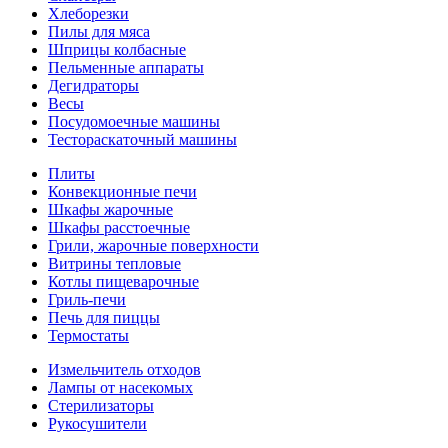
Хлеборезки
Пилы для мяса
Шприцы колбасные
Пельменные аппараты
Дегидраторы
Весы
Посудомоечные машины
Тестораскаточный машины
Плиты
Конвекционные печи
Шкафы жарочные
Шкафы расстоечные
Грили, жарочные поверхности
Витрины тепловые
Котлы пищеварочные
Гриль-печи
Печь для пиццы
Термостаты
Измельчитель отходов
Лампы от насекомых
Стерилизаторы
Рукосушители