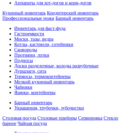
Аппараты для хот-догов и корн-догов
Кухонный инвентарь
Кондитерский инвентарь
Профессиональные ножи
Барный инвентарь
Инвентарь для фаст-фуда
Гастроемкости
Миски, тазы, ведра
Котлы, кастрюли, сотейники
Сковороды
Противни, лотки
Подносы
Доски разделочные, колоды разрубочные
Дуршлаги, сита
Термосы, термоконтейнеры
Мелкий кухонный инвентарь
Чайники
Ящики, контейнеры
Барный инвентарь
Украшения, трубочки, зубочистки
Столовая посуда
Столовые приборы
Сервировка
Стекло
барное
Чайная посуда