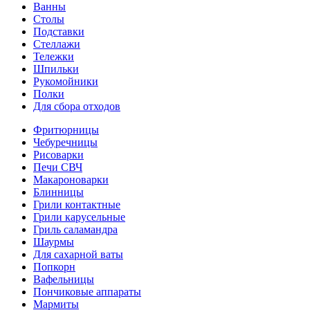
Ванны
Столы
Подставки
Стеллажи
Тележки
Шпильки
Рукомойники
Полки
Для сбора отходов
Фритюрницы
Чебуречницы
Рисоварки
Печи СВЧ
Макароноварки
Блинницы
Грили контактные
Грили карусельные
Гриль саламандра
Шаурмы
Для сахарной ваты
Попкорн
Вафельницы
Пончиковые аппараты
Мармиты