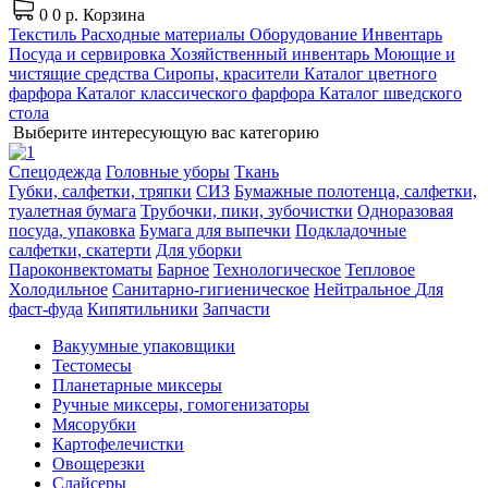
0
0 р.
Корзина
Текстиль
Расходные материалы
Оборудование
Инвентарь
Посуда и сервировка
Хозяйственный инвентарь
Моющие и
чистящие средства
Сиропы, красители
Каталог цветного
фарфора
Каталог классического фарфора
Каталог шведского
стола
Выберите интересующую вас категорию
Спецодежда
Головные уборы
Ткань
Губки, салфетки, тряпки
СИЗ
Бумажные полотенца, салфетки,
туалетная бумага
Трубочки, пики, зубочистки
Одноразовая
посуда, упаковка
Бумага для выпечки
Подкладочные
салфетки, скатерти
Для уборки
Пароконвектоматы
Барное
Технологическое
Тепловое
Холодильное
Санитарно-гигиеническое
Нейтральное
Для
фаст-фуда
Кипятильники
Запчасти
Вакуумные упаковщики
Тестомесы
Планетарные миксеры
Ручные миксеры, гомогенизаторы
Мясорубки
Картофелечистки
Овощерезки
Слайсеры